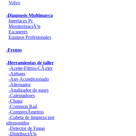
Volvo
-Diagnosis Multimarca
Interfaces Pc
MonitorizaciÃ³n
Escaneres
Equipos Profesionales
-Frenos
-Herramientas de taller
-Aceite-Filtros-CÃ¡rter
-Airbags
-Aire Acondicionado
-Alternador
-Analizador de gases
-Calentadores
-Chapa
-Common Rail
-CompresÃ­metros
-Cubeta de limpieza por
ultrasonidos
-Detector de Fugas
-DistribuciÃ³n