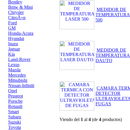
Bentley
Bmw & Mini
MEDIDOR DE
Chrysler
TEMPERATURA
CitroÃ«n
500
Ford
GM
Honda-Acura
Hyundai
Isuzu
Jaguar
MEDIDOR DE
Kia
TEMPERATURA
Land-Rover
DAUTO
Lexus
Mazda
Mercedes
Mitsubishi
Nissan-Infiniti
CAMARA TERM
Opel
DETECTOR
Peugeot
ULTRAVIOLETA
Porsche
FUGAS
Renault
Smart
Subaru
Viendo del
1
al
4
(de
4
productos)
Suzuki
Toyota