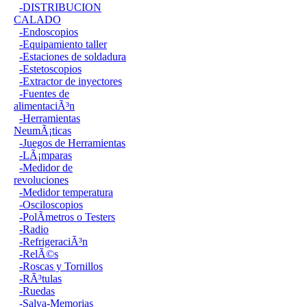
-DISTRIBUCION
CALADO
-Endoscopios
-Equipamiento taller
-Estaciones de soldadura
-Estetoscopios
-Extractor de inyectores
-Fuentes de
alimentaciÃ³n
-Herramientas
NeumÃ¡ticas
-Juegos de Herramientas
-LÃ¡mparas
-Medidor de
revoluciones
-Medidor temperatura
-Osciloscopios
-PolÃ­metros o Testers
-Radio
-RefrigeraciÃ³n
-RelÃ©s
-Roscas y Tornillos
-RÃ³tulas
-Ruedas
-Salva-Memorias