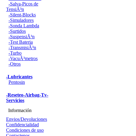
-Salva-Picos de
TensiÃ³n
-Silent-Blocks
-Simuladores
-Sonda Lambda
-Surtidos
-SuspensiÃ³n
-Test Bateria
-TransmisiÃ³n
-Turbo
-VacuÃ³metros
-Otros
-Lubricantes
Pentosin
-Reseteo-Airbag-Tv-
Servicios
Información
Envios/Devoluciones
Confidencialidad
Condiciones de uso
Contactenos