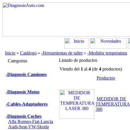
Inicio
»
Catálogo
»
-Herramientas de taller
»
-Medidor temperatura
Listado de productos
Categorias
Viendo del
1
al
4
(de
4
productos)
-Diagnosis Camiones
Productos
-Diagnosis Motos
MEDIDOR DE
-Cables-Adaptadores
TEMPERATURA
380
-Diagnosis Coches
Alfa Romeo-Fiat-Lancia
Audi-Seat-VW-Skoda