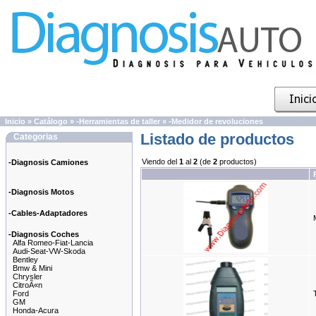
Inicio
»
Catálogo
»
-Herramientas de taller
»
-Medidor de revoluciones
Listado de productos
Categorias
Viendo del
1
al
2
(de
2
productos)
-Diagnosis Camiones
-Diagnosis Motos
-Cables-Adaptadores
-Diagnosis Coches
Alfa Romeo-Fiat-Lancia
Audi-Seat-VW-Skoda
Bentley
Bmw & Mini
Chrysler
CitroÃ«n
Ford
GM
Honda-Acura