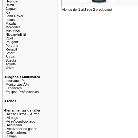
Hyundai
Isuzu
Jaguar
Viendo del
1
al
2
(de
2
productos)
Kia
Land-Rover
Lexus
Mazda
Mercedes
Mitsubishi
Nissan-Infiniti
Opel
Peugeot
Porsche
Renault
Smart
Subaru
Suzuki
Toyota
Volvo
-Diagnosis Multimarca
Interfaces Pc
MonitorizaciÃ³n
Escaneres
Equipos Profesionales
-Frenos
-Herramientas de taller
-Aceite-Filtros-CÃ¡rter
-Airbags
-Aire Acondicionado
-Alternador
-Analizador de gases
-Calentadores
-Chapa