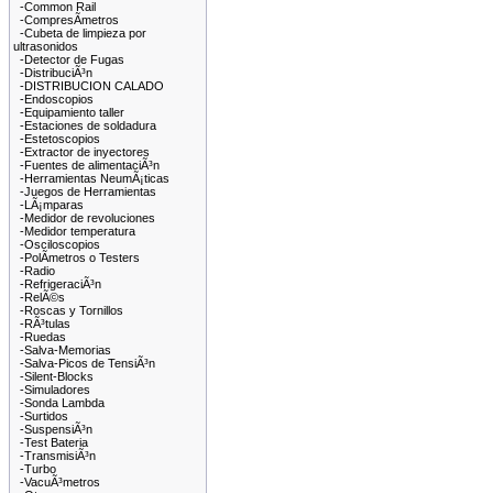
-Common Rail
-CompresÃ­metros
-Cubeta de limpieza por
ultrasonidos
-Detector de Fugas
-DistribuciÃ³n
-DISTRIBUCION CALADO
-Endoscopios
-Equipamiento taller
-Estaciones de soldadura
-Estetoscopios
-Extractor de inyectores
-Fuentes de alimentaciÃ³n
-Herramientas NeumÃ¡ticas
-Juegos de Herramientas
-LÃ¡mparas
-Medidor de revoluciones
-Medidor temperatura
-Osciloscopios
-PolÃ­metros o Testers
-Radio
-RefrigeraciÃ³n
-RelÃ©s
-Roscas y Tornillos
-RÃ³tulas
-Ruedas
-Salva-Memorias
-Salva-Picos de TensiÃ³n
-Silent-Blocks
-Simuladores
-Sonda Lambda
-Surtidos
-SuspensiÃ³n
-Test Bateria
-TransmisiÃ³n
-Turbo
-VacuÃ³metros