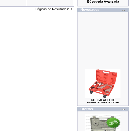
Búsqueda Avanzada
Páginas de Resultados:
1
Novedades
KIT CALADO DE
DISTRIBUCION LAND
ROVER / JAGUAR 2.0
69.99EUR
Ofertas
59.99EUR
---------