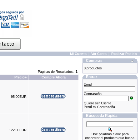
Mi Cuenta
|
Ver Cesta
|
Realizar Pedido
Compras
0 productos
Páginas de Resultados:
1
Entrar
Precio+
Compre Ahora
Email
Contraseña
95.00EUR
Quiero ser Cliente
Perdí mi Contraseña
Búsqueda Rápida
122.00EUR
Use palabras clave para
encontrar el producto que busca.