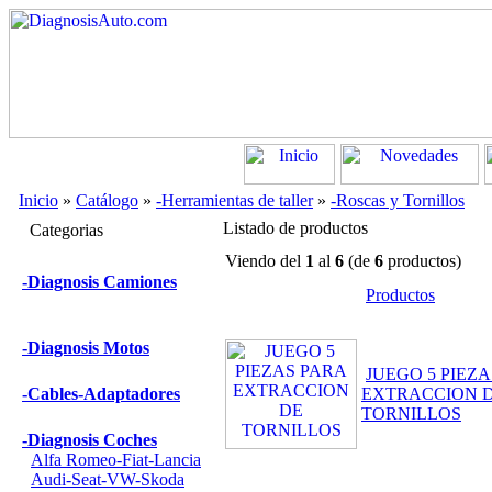
Inicio
»
Catálogo
»
-Herramientas de taller
»
-Roscas y Tornillos
Listado de productos
Categorias
Viendo del
1
al
6
(de
6
productos)
-Diagnosis Camiones
Productos
-Diagnosis Motos
JUEGO 5 PIEZ
-Cables-Adaptadores
EXTRACCION 
TORNILLOS
-Diagnosis Coches
Alfa Romeo-Fiat-Lancia
Audi-Seat-VW-Skoda