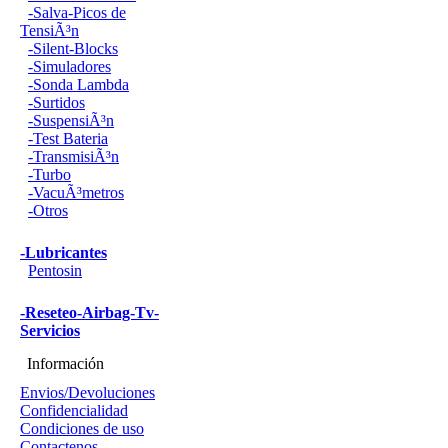
-Salva-Picos de
TensiÃ³n
-Silent-Blocks
-Simuladores
-Sonda Lambda
-Surtidos
-SuspensiÃ³n
-Test Bateria
-TransmisiÃ³n
-Turbo
-VacuÃ³metros
-Otros
-Lubricantes
Pentosin
-Reseteo-Airbag-Tv-
Servicios
Información
Envios/Devoluciones
Confidencialidad
Condiciones de uso
Contactenos