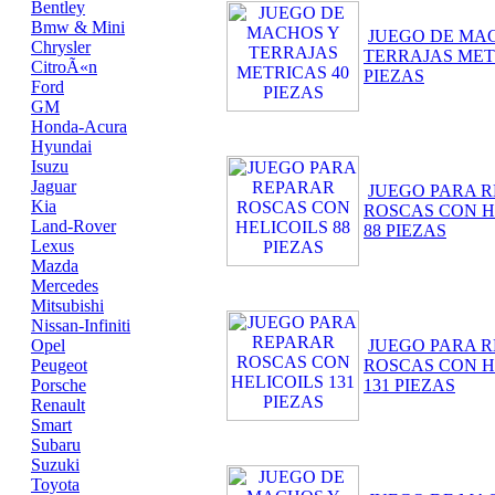
Bentley
Bmw & Mini
JUEGO DE MA
Chrysler
TERRAJAS MET
CitroÃ«n
PIEZAS
Ford
GM
Honda-Acura
Hyundai
Isuzu
Jaguar
JUEGO PARA 
Kia
ROSCAS CON H
Land-Rover
88 PIEZAS
Lexus
Mazda
Mercedes
Mitsubishi
Nissan-Infiniti
Opel
JUEGO PARA 
Peugeot
ROSCAS CON H
Porsche
131 PIEZAS
Renault
Smart
Subaru
Suzuki
Toyota