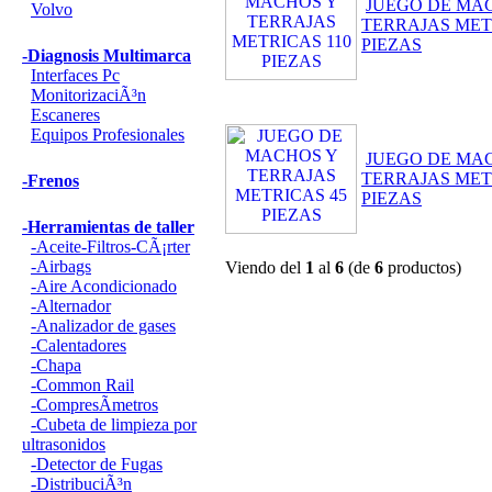
JUEGO DE MA
Volvo
TERRAJAS MET
PIEZAS
-Diagnosis Multimarca
Interfaces Pc
MonitorizaciÃ³n
Escaneres
Equipos Profesionales
JUEGO DE MA
TERRAJAS MET
-Frenos
PIEZAS
-Herramientas de taller
-Aceite-Filtros-CÃ¡rter
-Airbags
Viendo del
1
al
6
(de
6
productos)
-Aire Acondicionado
-Alternador
-Analizador de gases
-Calentadores
-Chapa
-Common Rail
-CompresÃ­metros
-Cubeta de limpieza por
ultrasonidos
-Detector de Fugas
-DistribuciÃ³n