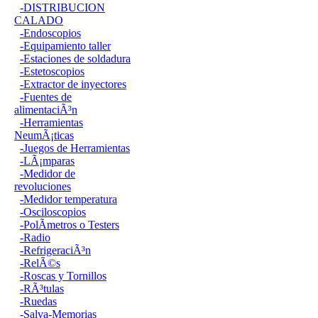
-DISTRIBUCION
CALADO
-Endoscopios
-Equipamiento taller
-Estaciones de soldadura
-Estetoscopios
-Extractor de inyectores
-Fuentes de
alimentaciÃ³n
-Herramientas
NeumÃ¡ticas
-Juegos de Herramientas
-LÃ¡mparas
-Medidor de
revoluciones
-Medidor temperatura
-Osciloscopios
-PolÃ­metros o Testers
-Radio
-RefrigeraciÃ³n
-RelÃ©s
-Roscas y Tornillos
-RÃ³tulas
-Ruedas
-Salva-Memorias