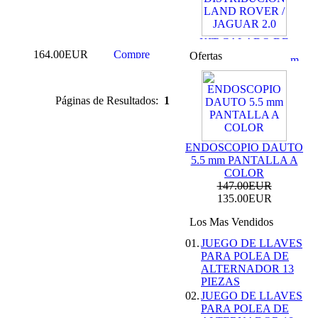
KIT CALADO DE
DISTRIBUCION
164.00EUR
Ofertas
LAND ROVER /
JAGUAR 2.0
69.99EUR
59.99EUR
Páginas de Resultados:
1
---------
ENDOSCOPIO DAUTO
5.5 mm PANTALLA A
COLOR
147.00EUR
KIT DE CALADO
135.00EUR
FORD MOTORES
2.0L ECOBOOST
Los Mas Vendidos
69.99EUR
01.
JUEGO DE LLAVES
PARA POLEA DE
---------
ALTERNADOR 13
PIEZAS
02.
JUEGO DE LLAVES
PARA POLEA DE