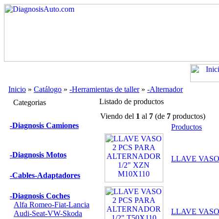
Inicio
»
Catálogo
»
-Herramientas de taller
»
-Alternador
Listado de productos
Categorias
Viendo del
1
al
7
(de
7
productos)
-Diagnosis Camiones
Productos
-Diagnosis Motos
LLAVE VASO
-Cables-Adaptadores
-Diagnosis Coches
Alfa Romeo-Fiat-Lancia
LLAVE VASO 
Audi-Seat-VW-Skoda