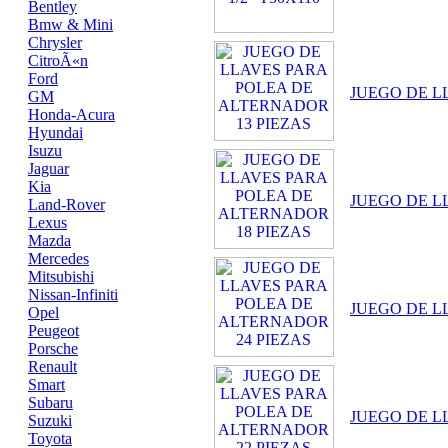
Bentley
Bmw & Mini
Chrysler
CitroÃ«n
Ford
JUEGO DE L
GM
Honda-Acura
Hyundai
Isuzu
Jaguar
Kia
JUEGO DE L
Land-Rover
Lexus
Mazda
Mercedes
Mitsubishi
Nissan-Infiniti
JUEGO DE L
Opel
Peugeot
Porsche
Renault
Smart
Subaru
JUEGO DE L
Suzuki
Toyota