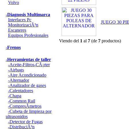
Volvo
-Diagnosis Multimarca
Interfaces Pc
JUEGO 30 P
MonitorizaciÃ³n
Escaneres
Equipos Profesionales
Viendo del
1
al
7
(de
7
productos)
-Frenos
-Herramientas de taller
-Aceite-Filtros-CÃ¡rter
-Airbags
-Aire Acondicionado
-Alternador
-Analizador de gases
-Calentadores
-Chapa
-Common Rail
-CompresÃ­metros
-Cubeta de limpieza por
ultrasonidos
-Detector de Fugas
-DistribuciÃ³n