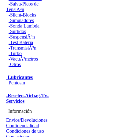
-Salva-Picos de
TensiÃ³n
-Silent-Blocks
-Simuladores
-Sonda Lambda
-Surtidos
-SuspensiÃ³n
-Test Bateria
-TransmisiÃ³n
-Turbo
-VacuÃ³metros
-Otros
-Lubricantes
Pentosin
-Reseteo-Airbag-Tv-
Servicios
Información
Envios/Devoluciones
Confidencialidad
Condiciones de uso
Contactenos