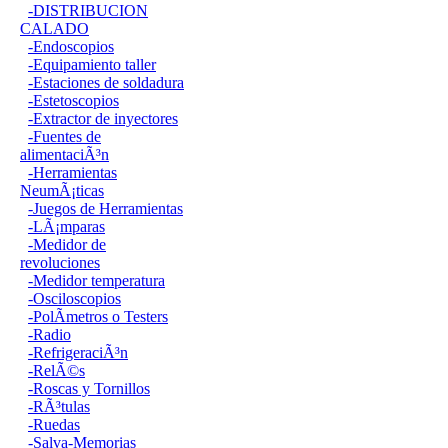
-DISTRIBUCION
CALADO
-Endoscopios
-Equipamiento taller
-Estaciones de soldadura
-Estetoscopios
-Extractor de inyectores
-Fuentes de
alimentaciÃ³n
-Herramientas
NeumÃ¡ticas
-Juegos de Herramientas
-LÃ¡mparas
-Medidor de
revoluciones
-Medidor temperatura
-Osciloscopios
-PolÃ­metros o Testers
-Radio
-RefrigeraciÃ³n
-RelÃ©s
-Roscas y Tornillos
-RÃ³tulas
-Ruedas
-Salva-Memorias