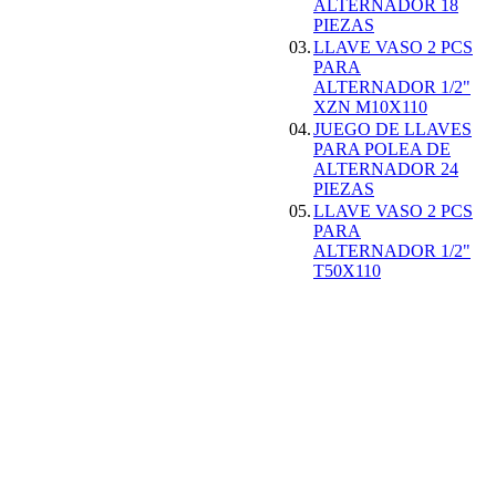
ALTERNADOR 18
PIEZAS
ESCANER DE
03.
LLAVE VASO 2 PCS
DIAGNOSIS
PARA
MULTIMARCA
ALTERNADOR 1/2"
OBDII + O2 CAN-
XZN M10X110
BUS ESPAÃ‘OL
04.
JUEGO DE LLAVES
AUTEL AL529
PARA POLEA DE
155.99EUR
ALTERNADOR 24
145.00EUR
PIEZAS
---------
05.
LLAVE VASO 2 PCS
PARA
ALTERNADOR 1/2"
T50X110
MEDIDOR DE
ESPESOR DE
CHAPA
29.99EUR
---------