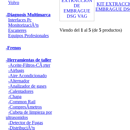
Volvo
KIT EXTRACC
EMBRAGUE DS
-Diagnosis Multimarca
Interfaces Pc
MonitorizaciÃ³n
Viendo del
1
al
5
(de
5
productos)
Escaneres
Equipos Profesionales
-Frenos
-Herramientas de taller
-Aceite-Filtros-CÃ¡rter
-Airbags
-Aire Acondicionado
-Alternador
-Analizador de gases
-Calentadores
-Chapa
-Common Rail
-CompresÃ­metros
-Cubeta de limpieza por
ultrasonidos
-Detector de Fugas
-DistribuciÃ³n