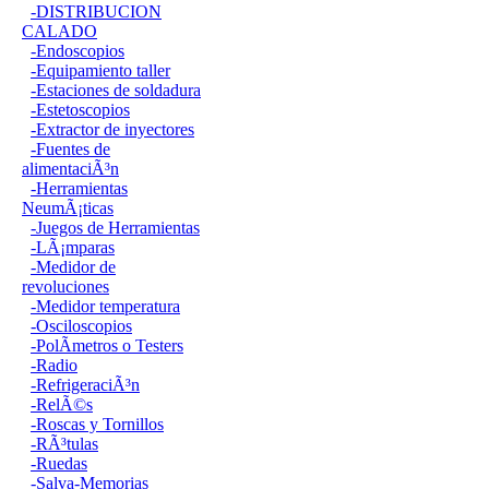
-DISTRIBUCION
CALADO
-Endoscopios
-Equipamiento taller
-Estaciones de soldadura
-Estetoscopios
-Extractor de inyectores
-Fuentes de
alimentaciÃ³n
-Herramientas
NeumÃ¡ticas
-Juegos de Herramientas
-LÃ¡mparas
-Medidor de
revoluciones
-Medidor temperatura
-Osciloscopios
-PolÃ­metros o Testers
-Radio
-RefrigeraciÃ³n
-RelÃ©s
-Roscas y Tornillos
-RÃ³tulas
-Ruedas
-Salva-Memorias