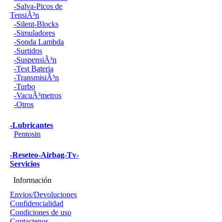
-Salva-Picos de
TensiÃ³n
-Silent-Blocks
-Simuladores
-Sonda Lambda
-Surtidos
-SuspensiÃ³n
-Test Bateria
-TransmisiÃ³n
-Turbo
-VacuÃ³metros
-Otros
-Lubricantes
Pentosin
-Reseteo-Airbag-Tv-
Servicios
Información
Envios/Devoluciones
Confidencialidad
Condiciones de uso
Contactenos