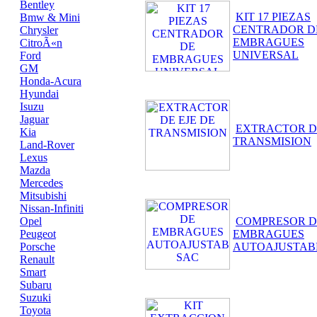
Bentley
KIT 17 PIEZAS
Bmw & Mini
CENTRADOR D
Chrysler
EMBRAGUES
CitroÃ«n
UNIVERSAL
Ford
GM
Honda-Acura
Hyundai
Isuzu
Jaguar
EXTRACTOR DE
Kia
TRANSMISION
Land-Rover
Lexus
Mazda
Mercedes
Mitsubishi
Nissan-Infiniti
Opel
COMPRESOR D
Peugeot
EMBRAGUES
Porsche
AUTOAJUSTAB
Renault
Smart
Subaru
Suzuki
Toyota