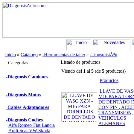
Inicio
»
Catálogo
»
-Herramientas de taller
»
-TransmisiÃ³n
Listado de productos
Categorias
Viendo del
1
al
5
(de
5
productos)
-Diagnosis Camiones
Productos
LLAVE DE VAS
-Diagnosis Motos
M16 PARA TOR
DE DENTADO 
-Cables-Adaptadores
CON PIN , ACEI
TRANSMISION,
VEHICULOS
-Diagnosis Coches
ALEMANES
Alfa Romeo-Fiat-Lancia
Audi-Seat-VW-Skoda