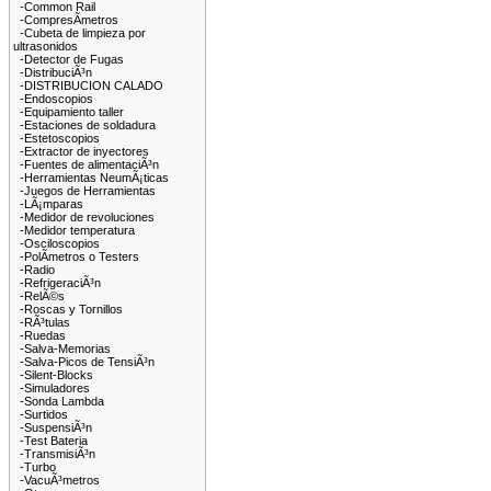
-Common Rail
-CompresÃ­metros
-Cubeta de limpieza por
ultrasonidos
-Detector de Fugas
-DistribuciÃ³n
-DISTRIBUCION CALADO
-Endoscopios
-Equipamiento taller
-Estaciones de soldadura
-Estetoscopios
-Extractor de inyectores
-Fuentes de alimentaciÃ³n
-Herramientas NeumÃ¡ticas
-Juegos de Herramientas
-LÃ¡mparas
-Medidor de revoluciones
-Medidor temperatura
-Osciloscopios
-PolÃ­metros o Testers
-Radio
-RefrigeraciÃ³n
-RelÃ©s
-Roscas y Tornillos
-RÃ³tulas
-Ruedas
-Salva-Memorias
-Salva-Picos de TensiÃ³n
-Silent-Blocks
-Simuladores
-Sonda Lambda
-Surtidos
-SuspensiÃ³n
-Test Bateria
-TransmisiÃ³n
-Turbo
-VacuÃ³metros