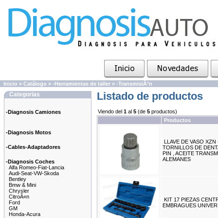
Inicio
»
Catálogo
»
-Herramientas de taller
»
-TransmisiÃ³n
Listado de productos
Categorias
Viendo del
1
al
5
(de
5
productos)
-Diagnosis Camiones
Productos
-Diagnosis Motos
LLAVE DE VASO XZN 
-Cables-Adaptadores
TORNILLOS DE DEN
PIN , ACEITE TRANS
ALEMANES
-Diagnosis Coches
Alfa Romeo-Fiat-Lancia
Audi-Seat-VW-Skoda
Bentley
Bmw & Mini
Chrysler
CitroÃ«n
KIT 17 PIEZAS CEN
Ford
EMBRAGUES UNIVER
GM
Honda-Acura