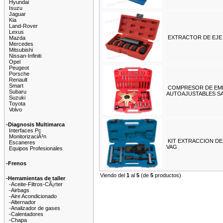
Hyundai
Isuzu
Jaguar
Kia
Land-Rover
Lexus
EXTRACTOR DE EJE
Mazda
Mercedes
Mitsubishi
Nissan-Infiniti
Opel
Peugeot
Porsche
Renault
Smart
COMPRESOR DE EM
Subaru
AUTOAJUSTABLES S
Suzuki
Toyota
Volvo
-Diagnosis Multimarca
Interfaces Pc
MonitorizaciÃ³n
KIT EXTRACCION D
Escaneres
VAG
Equipos Profesionales
-Frenos
Viendo del
1
al
5
(de
5
productos)
-Herramientas de taller
-Aceite-Filtros-CÃ¡rter
-Airbags
-Aire Acondicionado
-Alternador
-Analizador de gases
-Calentadores
-Chapa