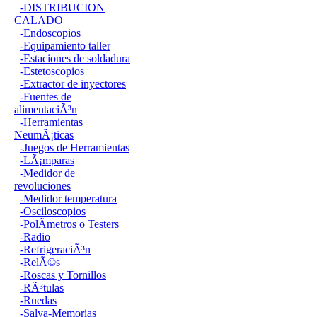
-DISTRIBUCION
CALADO
-Endoscopios
-Equipamiento taller
-Estaciones de soldadura
-Estetoscopios
-Extractor de inyectores
-Fuentes de
alimentaciÃ³n
-Herramientas
NeumÃ¡ticas
-Juegos de Herramientas
-LÃ¡mparas
-Medidor de
revoluciones
-Medidor temperatura
-Osciloscopios
-PolÃ­metros o Testers
-Radio
-RefrigeraciÃ³n
-RelÃ©s
-Roscas y Tornillos
-RÃ³tulas
-Ruedas
-Salva-Memorias