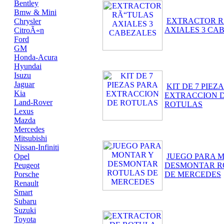
Bentley
Bmw & Mini
EXTRACTOR R
Chrysler
AXIALES 3 CA
CitroÃ«n
Ford
GM
Honda-Acura
Hyundai
Isuzu
Jaguar
KIT DE 7 PIEZ
Kia
EXTRACCION 
Land-Rover
ROTULAS
Lexus
Mazda
Mercedes
Mitsubishi
Nissan-Infiniti
Opel
JUEGO PARA 
Peugeot
DESMONTAR R
Porsche
DE MERCEDES
Renault
Smart
Subaru
Suzuki
Toyota