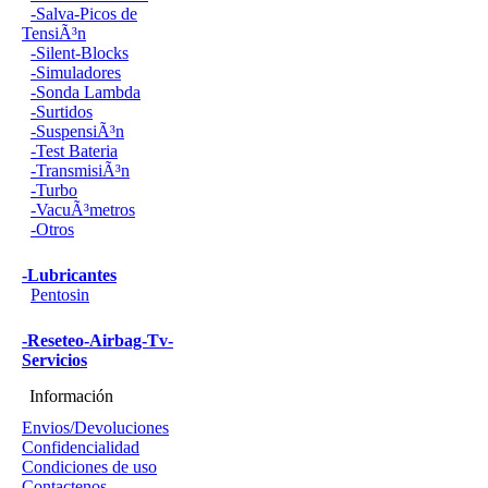
-Salva-Picos de
TensiÃ³n
-Silent-Blocks
-Simuladores
-Sonda Lambda
-Surtidos
-SuspensiÃ³n
-Test Bateria
-TransmisiÃ³n
-Turbo
-VacuÃ³metros
-Otros
-Lubricantes
Pentosin
-Reseteo-Airbag-Tv-
Servicios
Información
Envios/Devoluciones
Confidencialidad
Condiciones de uso
Contactenos