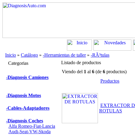
Inicio
»
Catálogo
»
-Herramientas de taller
»
-RÃ³tulas
Listado de productos
Categorias
Viendo del
1
al
6
(de
6
productos)
-Diagnosis Camiones
Productos
-Diagnosis Motos
EXTRACTOR D
-Cables-Adaptadores
ROTULAS
-Diagnosis Coches
Alfa Romeo-Fiat-Lancia
Audi-Seat-VW-Skoda