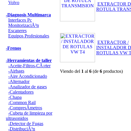
Volvo
EXTRACTOR D
ROTULA TRAN
-Diagnosis Multimarca
Interfaces Pc
MonitorizaciÃ³n
Escaneres
Equipos Profesionales
EXTRACTOR /
INSTALADOR 
-Frenos
ROTULAS VW 
-Herramientas de taller
-Aceite-Filtros-CÃ¡rter
-Airbags
Viendo del
1
al
6
(de
6
productos)
-Aire Acondicionado
-Alternador
-Analizador de gases
-Calentadores
-Chapa
-Common Rail
-CompresÃ­metros
-Cubeta de limpieza por
ultrasonidos
-Detector de Fugas
-DistribuciÃ³n