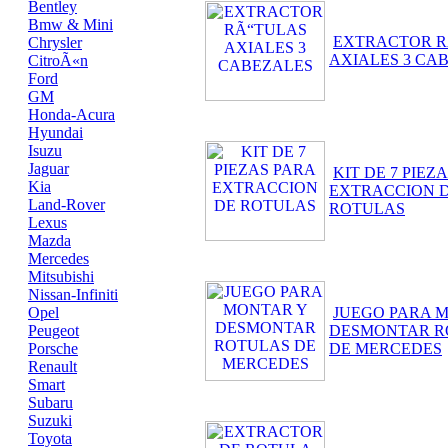
Bentley
Bmw & Mini
EXTRACTOR R
Chrysler
AXIALES 3 CA
CitroÃ«n
Ford
GM
Honda-Acura
Hyundai
Isuzu
Jaguar
KIT DE 7 PIEZ
Kia
EXTRACCION 
Land-Rover
ROTULAS
Lexus
Mazda
Mercedes
Mitsubishi
Nissan-Infiniti
Opel
JUEGO PARA 
Peugeot
DESMONTAR R
Porsche
DE MERCEDES
Renault
Smart
Subaru
Suzuki
Toyota