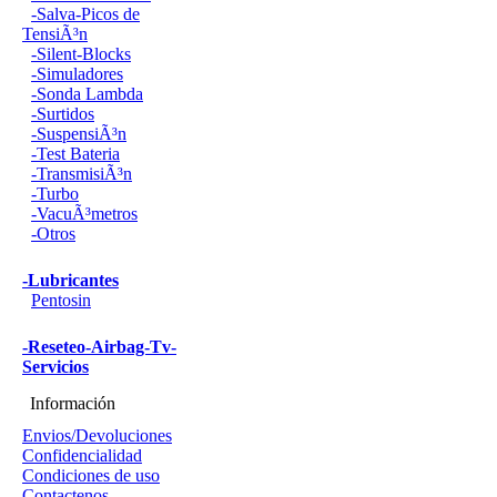
-Salva-Picos de
TensiÃ³n
-Silent-Blocks
-Simuladores
-Sonda Lambda
-Surtidos
-SuspensiÃ³n
-Test Bateria
-TransmisiÃ³n
-Turbo
-VacuÃ³metros
-Otros
-Lubricantes
Pentosin
-Reseteo-Airbag-Tv-
Servicios
Información
Envios/Devoluciones
Confidencialidad
Condiciones de uso
Contactenos