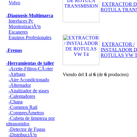
Volvo
EXTRACTOR D
ROTULA TRAN
-Diagnosis Multimarca
Interfaces Pc
MonitorizaciÃ³n
Escaneres
Equipos Profesionales
EXTRACTOR /
INSTALADOR 
-Frenos
ROTULAS VW 
-Herramientas de taller
-Aceite-Filtros-CÃ¡rter
-Airbags
Viendo del
1
al
6
(de
6
productos)
-Aire Acondicionado
-Alternador
-Analizador de gases
-Calentadores
-Chapa
-Common Rail
-CompresÃ­metros
-Cubeta de limpieza por
ultrasonidos
-Detector de Fugas
-DistribuciÃ³n