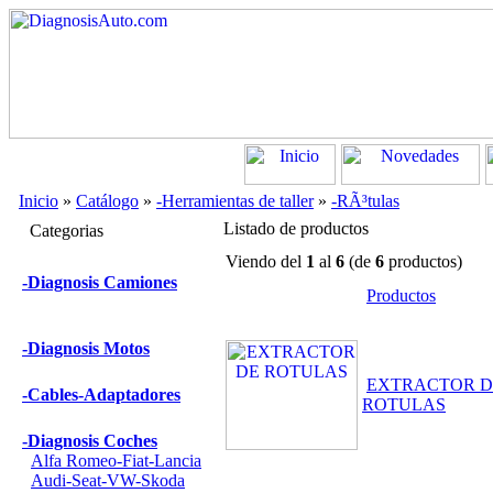
Inicio
»
Catálogo
»
-Herramientas de taller
»
-RÃ³tulas
Listado de productos
Categorias
Viendo del
1
al
6
(de
6
productos)
-Diagnosis Camiones
Productos
-Diagnosis Motos
EXTRACTOR D
-Cables-Adaptadores
ROTULAS
-Diagnosis Coches
Alfa Romeo-Fiat-Lancia
Audi-Seat-VW-Skoda