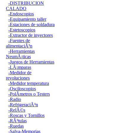
-DISTRIBUCION
CALADO
-Endoscopios
-Equipamiento taller
-Estaciones de soldadura
-Estetoscopios
-Extractor de inyectores
-Fuentes de
alimentaciÃ³n
-Herramientas
NeumÃ¡ticas
-Juegos de Herramientas
-LÃ¡mparas
-Medidor de
revoluciones
-Medidor temperatura
-Osciloscopios
-PolÃ­metros o Testers
-Radio
-RefrigeraciÃ³n
-RelÃ©s
-Roscas y Tornillos
-RÃ³tulas
-Ruedas
-Salva-Memorias