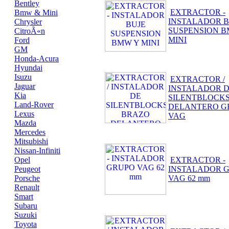
Bentley
EXTRACTOR -
Bmw & Mini
INSTALADOR B
Chrysler
SUSPENSION B
CitroÃ«n
MINI
Ford
GM
Honda-Acura
Hyundai
Isuzu
EXTRACTOR /
Jaguar
INSTALADOR 
Kia
SILENTBLOCK
Land-Rover
DELANTERO G
Lexus
VAG
Mazda
Mercedes
Mitsubishi
Nissan-Infiniti
Opel
EXTRACTOR -
Peugeot
INSTALADOR 
Porsche
VAG 62 mm
Renault
Smart
Subaru
Suzuki
Toyota