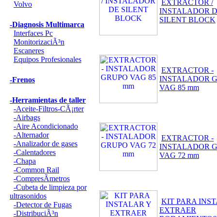
EXTRACTOR /
Volvo
INSTALADOR 
SILENT BLOCK
-Diagnosis Multimarca
Interfaces Pc
MonitorizaciÃ³n
Escaneres
Equipos Profesionales
EXTRACTOR -
INSTALADOR 
-Frenos
VAG 85 mm
-Herramientas de taller
-Aceite-Filtros-CÃ¡rter
-Airbags
-Aire Acondicionado
-Alternador
EXTRACTOR -
-Analizador de gases
INSTALADOR 
-Calentadores
VAG 72 mm
-Chapa
-Common Rail
-CompresÃ­metros
-Cubeta de limpieza por
ultrasonidos
KIT PARA INS
-Detector de Fugas
EXTRAER
-DistribuciÃ³n