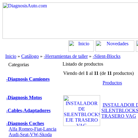
Inicio
»
Catálogo
»
-Herramientas de taller
»
-Silent-Blocks
Listado de productos
Categorias
Viendo del
1
al
11
(de
11
productos)
-Diagnosis Camiones
Productos
-Diagnosis Motos
INSTALADOR 
-Cables-Adaptadores
SILENTBLOCKS
TRASERO VAG
-Diagnosis Coches
Alfa Romeo-Fiat-Lancia
Audi-Seat-VW-Skoda