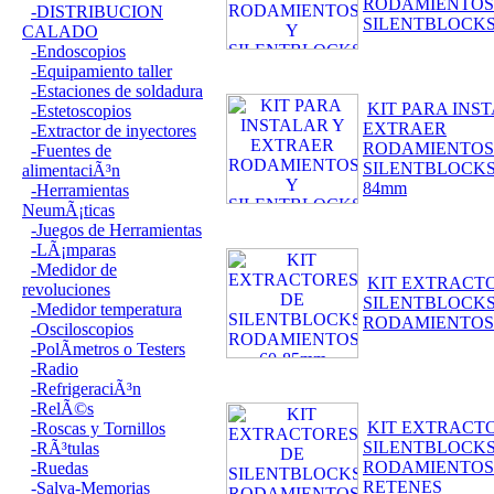
RODAMIENTOS
-DISTRIBUCION
SILENTBLOCK
CALADO
-Endoscopios
-Equipamiento taller
-Estaciones de soldadura
KIT PARA INS
-Estetoscopios
EXTRAER
-Extractor de inyectores
RODAMIENTOS
-Fuentes de
SILENTBLOCKS 
alimentaciÃ³n
84mm
-Herramientas
NeumÃ¡ticas
-Juegos de Herramientas
-LÃ¡mparas
-Medidor de
KIT EXTRACT
revoluciones
SILENTBLOCKS
-Medidor temperatura
RODAMIENTOS 
-Osciloscopios
-PolÃ­metros o Testers
-Radio
-RefrigeraciÃ³n
-RelÃ©s
KIT EXTRACT
-Roscas y Tornillos
SILENTBLOCKS
-RÃ³tulas
RODAMIENTOS
-Ruedas
RETENES
-Salva-Memorias