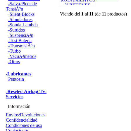
-Salva-Picos de
TensiÃ³n
Viendo del
1
al
11
(de
11
productos)
-Silent-Blocks
-Simuladores
-Sonda Lambda
-Surtidos
-SuspensiÃ³n
-Test Bateria
-TransmisiÃ³n
-Turbo
-VacuÃ³metros
-Otros
-Lubricantes
Pentosin
-Reseteo-Airbag-Tv-
Servicios
Información
Envios/Devoluciones
Confidencialidad
Condiciones de uso
Contactenos