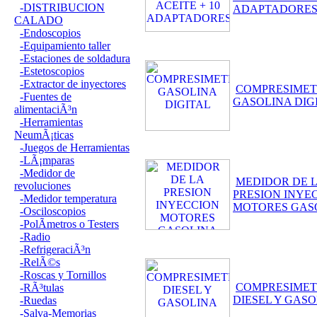
-DISTRIBUCION
ADAPTADORE
CALADO
-Endoscopios
-Equipamiento taller
-Estaciones de soldadura
-Estetoscopios
-Extractor de inyectores
COMPRESIME
-Fuentes de
GASOLINA DIG
alimentaciÃ³n
-Herramientas
NeumÃ¡ticas
-Juegos de Herramientas
-LÃ¡mparas
-Medidor de
MEDIDOR DE 
revoluciones
PRESION INYE
-Medidor temperatura
MOTORES GAS
-Osciloscopios
-PolÃ­metros o Testers
-Radio
-RefrigeraciÃ³n
-RelÃ©s
-Roscas y Tornillos
COMPRESIME
-RÃ³tulas
DIESEL Y GAS
-Ruedas
-Salva-Memorias