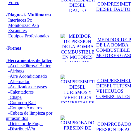
Volvo
COMPRESIME
DIESEL DAUTO
-Diagnosis Multimarca
Interfaces Pc
MonitorizaciÃ³n
Escaneres
Equipos Profesionales
MEDIDOR DE 
DE LA BOMBA
-Frenos
COMBUSTIBLE
MOTORES GAS
-Herramientas de taller
-Aceite-Filtros-CÃ¡rter
-Airbags
-Aire Acondicionado
COMPRESIME
-Alternador
DIESEL TURIS
-Analizador de gases
VEHICULOS
-Calentadores
COMERCIALES
-Chapa
-Common Rail
-CompresÃ­metros
-Cubeta de limpieza por
ultrasonidos
-Detector de Fugas
COMPROBAD
-DistribuciÃ³n
PRESION DE AC