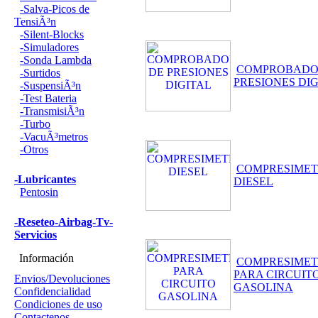
-Salva-Picos de
TensiÃ³n
-Silent-Blocks
-Simuladores
-Sonda Lambda
COMPROBADO
-Surtidos
PRESIONES DI
-SuspensiÃ³n
-Test Bateria
-TransmisiÃ³n
-Turbo
-VacuÃ³metros
-Otros
COMPRESIME
-Lubricantes
DIESEL
Pentosin
-Reseteo-Airbag-Tv-
Servicios
Información
COMPRESIME
PARA CIRCUIT
Envios/Devoluciones
GASOLINA
Confidencialidad
Condiciones de uso
Contactenos