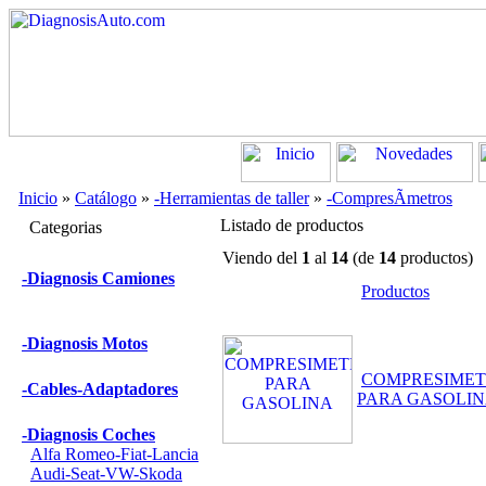
Inicio
»
Catálogo
»
-Herramientas de taller
»
-CompresÃ­metros
Listado de productos
Categorias
Viendo del
1
al
14
(de
14
productos)
-Diagnosis Camiones
Productos
-Diagnosis Motos
COMPRESIME
-Cables-Adaptadores
PARA GASOLI
-Diagnosis Coches
Alfa Romeo-Fiat-Lancia
Audi-Seat-VW-Skoda