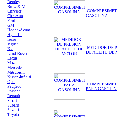
Bentley
Bmw & Mini
COMPRESIME
Chrysler
GASOLINA
CitroÃ«n
Ford
GM
Honda-Acura
Hyundai
Isuzu
Jaguar
MEDIDOR DE 
Kia
DE ACEITE DE
Land-Rover
Lexus
Mazda
Mercedes
Mitsubishi
Nissan-Infiniti
Opel
COMPRESIME
Peugeot
PARA GASOLI
Porsche
Renault
Smart
Subaru
Suzuki
Toyota