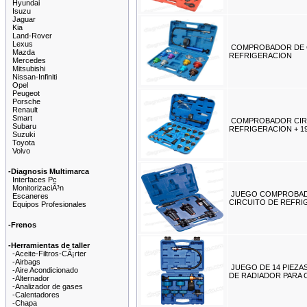
Hyundai
Isuzu
Jaguar
Kia
Land-Rover
Lexus
COMPROBADOR DE 
Mazda
REFRIGERACION
Mercedes
Mitsubishi
Nissan-Infiniti
Opel
Peugeot
Porsche
Renault
Smart
COMPROBADOR CIR
Subaru
REFRIGERACION + 1
Suzuki
Toyota
Volvo
-Diagnosis Multimarca
Interfaces Pc
MonitorizaciÃ³n
JUEGO COMPROBAD
Escaneres
CIRCUITO DE REFRI
Equipos Profesionales
-Frenos
-Herramientas de taller
-Aceite-Filtros-CÃ¡rter
-Airbags
JUEGO DE 14 PIEZA
-Aire Acondicionado
DE RADIADOR PARA 
-Alternador
-Analizador de gases
-Calentadores
-Chapa