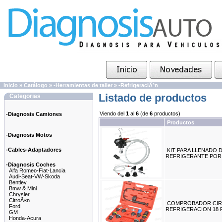
Inicio
»
Catálogo
»
-Herramientas de taller
»
-RefrigeraciÃ³n
Listado de productos
Categorias
Viendo del
1
al
6
(de
6
productos)
-Diagnosis Camiones
Productos
-Diagnosis Motos
-Cables-Adaptadores
KIT PARA LLENADO 
REFRIGERANTE POR
-Diagnosis Coches
Alfa Romeo-Fiat-Lancia
Audi-Seat-VW-Skoda
Bentley
Bmw & Mini
Chrysler
CitroÃ«n
COMPROBADOR CIR
Ford
REFRIGERACION 18 
GM
Honda-Acura