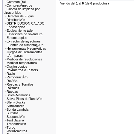
-Common Rail
Viendo del
1
al
6
(de
6
productos)
-CompresÃ­metros
-Cubeta de limpieza por
ultrasonidos
-Detector de Fugas
-DistribuciÃ³n
-DISTRIBUCION CALADO
-Endoscopios
-Equipamiento taller
-Estaciones de soldadura
-Estetoscopios
-Extractor de inyectores
-Fuentes de alimentaciÃ³n
-Herramientas NeumÃ¡ticas
-Juegos de Herramientas
-LÃ¡mparas
-Medidor de revoluciones
-Medidor temperatura
-Osciloscopios
-PolÃ­metros o Testers
-Radio
-RefrigeraciÃ³n
-RelÃ©s
-Roscas y Tornillos
-RÃ³tulas
-Ruedas
-Salva-Memorias
-Salva-Picos de TensiÃ³n
-Silent-Blocks
-Simuladores
-Sonda Lambda
-Surtidos
-SuspensiÃ³n
-Test Bateria
-TransmisiÃ³n
-Turbo
-VacuÃ³metros