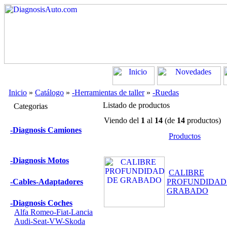
Inicio
»
Catálogo
»
-Herramientas de taller
»
-Ruedas
Listado de productos
Categorias
Viendo del
1
al
14
(de
14
productos)
-Diagnosis Camiones
Productos
-Diagnosis Motos
CALIBRE
-Cables-Adaptadores
PROFUNDIDAD
GRABADO
-Diagnosis Coches
Alfa Romeo-Fiat-Lancia
Audi-Seat-VW-Skoda