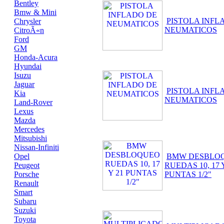
Bentley
Bmw & Mini
PISTOLA INFL
Chrysler
NEUMATICOS
CitroÃ«n
Ford
GM
Honda-Acura
Hyundai
Isuzu
Jaguar
PISTOLA INFL
Kia
NEUMATICOS
Land-Rover
Lexus
Mazda
Mercedes
Mitsubishi
Nissan-Infiniti
Opel
BMW DESBLO
Peugeot
RUEDAS 10, 17 
Porsche
PUNTAS 1/2"
Renault
Smart
Subaru
Suzuki
Toyota