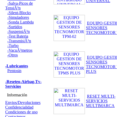
UNIVERSAL
-Salva-Picos de
TensiÃ³n
-Silent-Blocks
-Simuladores
-Sonda Lambda
EQUIPO GESTI
-Surtidos
SENSORES
-SuspensiÃ³n
TECNOMOTOR 
-Test Bateria
-TransmisiÃ³n
-Turbo
-VacuÃ³metros
-Otros
EQUIPO GESTI
SENSORES
-Lubricantes
TECNOMOTOR 
Pentosin
PLUS
-Reseteo-Airbag-Tv-
Servicios
Información
RESET MULTI-
SERVICIOS
Envios/Devoluciones
MULTIMARCA
Confidencialidad
Condiciones de uso
Contactenos