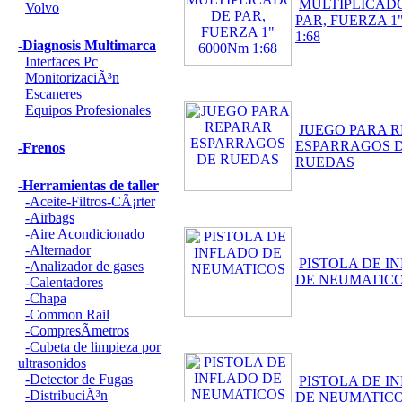
MULTIPLICAD
Volvo
PAR, FUERZA 1
1:68
-Diagnosis Multimarca
Interfaces Pc
MonitorizaciÃ³n
Escaneres
Equipos Profesionales
JUEGO PARA 
ESPARRAGOS 
-Frenos
RUEDAS
-Herramientas de taller
-Aceite-Filtros-CÃ¡rter
-Airbags
-Aire Acondicionado
-Alternador
PISTOLA DE I
-Analizador de gases
DE NEUMATIC
-Calentadores
-Chapa
-Common Rail
-CompresÃ­metros
-Cubeta de limpieza por
ultrasonidos
-Detector de Fugas
PISTOLA DE I
-DistribuciÃ³n
DE NEUMATIC