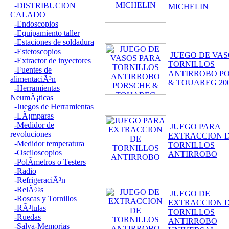
-DISTRIBUCION
MICHELIN
CALADO
-Endoscopios
-Equipamiento taller
-Estaciones de soldadura
-Estetoscopios
JUEGO DE VAS
-Extractor de inyectores
TORNILLOS
-Fuentes de
ANTIRROBO P
alimentaciÃ³n
& TOUAREG 200
-Herramientas
NeumÃ¡ticas
-Juegos de Herramientas
-LÃ¡mparas
-Medidor de
JUEGO PARA
revoluciones
EXTRACCION 
-Medidor temperatura
TORNILLOS
-Osciloscopios
ANTIRROBO
-PolÃ­metros o Testers
-Radio
-RefrigeraciÃ³n
-RelÃ©s
JUEGO DE
-Roscas y Tornillos
EXTRACCION 
-RÃ³tulas
TORNILLOS
-Ruedas
ANTIRROBO
-Salva-Memorias