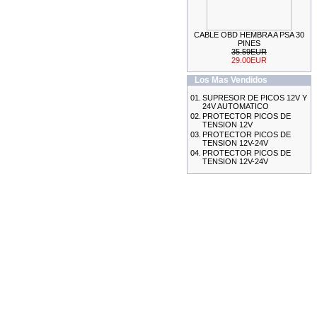
CABLE OBD HEMBRA A PSA 30
KIT DE CALADO FORD
PINES
MOTORES 2.0L
35.59EUR
ECOBOOST
29.00EUR
69.99EUR
Los Mas Vendidos
---------
01.
SUPRESOR DE PICOS 12V Y
24V AUTOMATICO
02.
PROTECTOR PICOS DE
TENSION 12V
03.
PROTECTOR PICOS DE
TENSION 12V-24V
04.
PROTECTOR PICOS DE
ESCANER DE DIAGNOSIS
TENSION 12V-24V
MULTIMARCA OBDII + O2
CAN-BUS ESPAÃ‘OL AUTEL
AL529
155.99EUR
145.00EUR
---------
MEDIDOR DE ESPESOR
DE CHAPA
29.99EUR