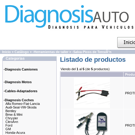
Inicio
»
Catálogo
»
-Herramientas de taller
»
-Salva-Picos de TensiÃ³n
Listado de productos
Categorias
Viendo del
1
al
5
(de
5
productos)
-Diagnosis Camiones
Produ
-Diagnosis Motos
-Cables-Adaptadores
PROTE
-Diagnosis Coches
Alfa Romeo-Fiat-Lancia
Audi-Seat-VW-Skoda
Bentley
Bmw & Mini
Chrysler
CitroÃ«n
Ford
PROT
GM
Honda-Acura