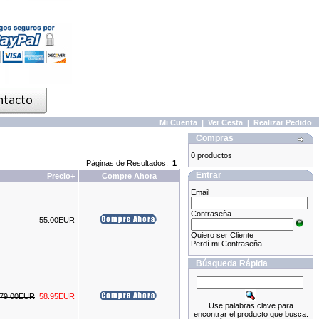
Mi Cuenta
|
Ver Cesta
|
Realizar Pedido
Compras
0 productos
Páginas de Resultados:
1
Entrar
Precio+
Compre Ahora
Email
Contraseña
55.00EUR
Quiero ser Cliente
Perdí mi Contraseña
Búsqueda Rápida
79.00EUR
58.95EUR
Use palabras clave para
encontrar el producto que busca.