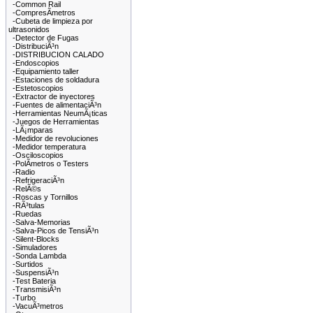
-Common Rail
-CompresÃ­metros
-Cubeta de limpieza por
ultrasonidos
-Detector de Fugas
-DistribuciÃ³n
-DISTRIBUCION CALADO
-Endoscopios
-Equipamiento taller
-Estaciones de soldadura
-Estetoscopios
-Extractor de inyectores
-Fuentes de alimentaciÃ³n
-Herramientas NeumÃ¡ticas
-Juegos de Herramientas
-LÃ¡mparas
-Medidor de revoluciones
-Medidor temperatura
-Osciloscopios
-PolÃ­metros o Testers
-Radio
-RefrigeraciÃ³n
-RelÃ©s
-Roscas y Tornillos
-RÃ³tulas
-Ruedas
-Salva-Memorias
-Salva-Picos de TensiÃ³n
-Silent-Blocks
-Simuladores
-Sonda Lambda
-Surtidos
-SuspensiÃ³n
-Test Bateria
-TransmisiÃ³n
-Turbo
-VacuÃ³metros