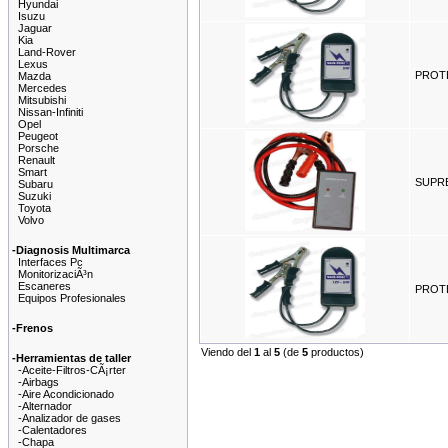
Hyundai
Isuzu
Jaguar
Kia
Land-Rover
Lexus
PROT
Mazda
Mercedes
Mitsubishi
Nissan-Infiniti
Opel
Peugeot
Porsche
Renault
Smart
SUPRE
Subaru
Suzuki
Toyota
Volvo
-Diagnosis Multimarca
Interfaces Pc
MonitorizaciÃ³n
Escaneres
PROTE
Equipos Profesionales
-Frenos
Viendo del
1
al
5
(de
5
productos)
-Herramientas de taller
-Aceite-Filtros-CÃ¡rter
-Airbags
-Aire Acondicionado
-Alternador
-Analizador de gases
-Calentadores
-Chapa