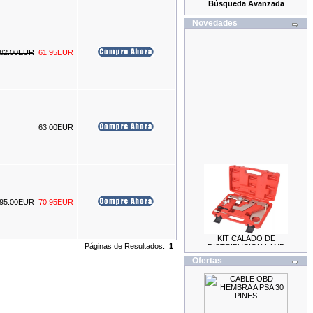
Búsqueda Avanzada
Novedades
82.00EUR
61.95EUR
63.00EUR
95.00EUR
70.95EUR
KIT CALADO DE
DISTRIBUCION LAND
Páginas de Resultados:
1
ROVER / JAGUAR 2.0
69.99EUR
Ofertas
59.99EUR
---------