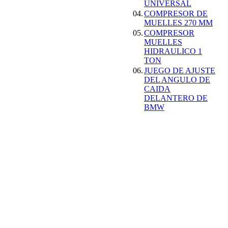
UNIVERSAL
04.
COMPRESOR DE
ESCANER DE
MUELLES 270 MM
DIAGNOSIS
05.
COMPRESOR
MULTIMARCA
MUELLES
OBDII + O2 CAN-
HIDRAULICO 1
BUS ESPAÃ‘OL
TON
AUTEL AL529
06.
JUEGO DE AJUSTE
155.99EUR
DEL ANGULO DE
145.00EUR
CAIDA
---------
DELANTERO DE
BMW
MEDIDOR DE
ESPESOR DE
CHAPA
29.99EUR
---------