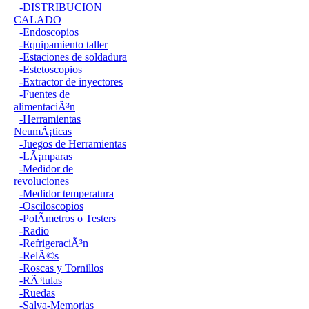
-DISTRIBUCION
CALADO
-Endoscopios
-Equipamiento taller
-Estaciones de soldadura
-Estetoscopios
-Extractor de inyectores
-Fuentes de
alimentaciÃ³n
-Herramientas
NeumÃ¡ticas
-Juegos de Herramientas
-LÃ¡mparas
-Medidor de
revoluciones
-Medidor temperatura
-Osciloscopios
-PolÃ­metros o Testers
-Radio
-RefrigeraciÃ³n
-RelÃ©s
-Roscas y Tornillos
-RÃ³tulas
-Ruedas
-Salva-Memorias