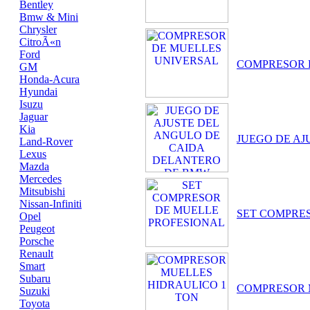
Bentley
Bmw & Mini
Chrysler
CitroÃ«n
Ford
COMPRESOR 
GM
Honda-Acura
Hyundai
Isuzu
Jaguar
Kia
JUEGO DE A
Land-Rover
Lexus
Mazda
Mercedes
Mitsubishi
Nissan-Infiniti
SET COMPRE
Opel
Peugeot
Porsche
Renault
Smart
Subaru
COMPRESOR 
Suzuki
Toyota