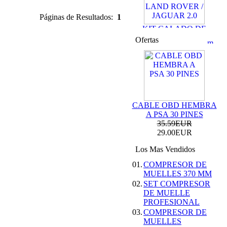
Páginas de Resultados:
1
KIT CALADO DE
DISTRIBUCION
Ofertas
LAND ROVER /
JAGUAR 2.0
69.99EUR
59.99EUR
---------
CABLE OBD HEMBRA
A PSA 30 PINES
35.59EUR
29.00EUR
KIT DE CALADO
FORD MOTORES
Los Mas Vendidos
2.0L ECOBOOST
01.
COMPRESOR DE
69.99EUR
MUELLES 370 MM
---------
02.
SET COMPRESOR
DE MUELLE
PROFESIONAL
03.
COMPRESOR DE
MUELLES