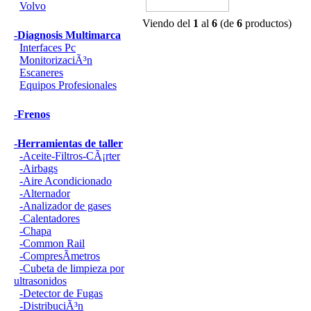
Volvo
Viendo del
1
al
6
(de
6
productos)
-Diagnosis Multimarca
Interfaces Pc
MonitorizaciÃ³n
Escaneres
Equipos Profesionales
-Frenos
-Herramientas de taller
-Aceite-Filtros-CÃ¡rter
-Airbags
-Aire Acondicionado
-Alternador
-Analizador de gases
-Calentadores
-Chapa
-Common Rail
-CompresÃ­metros
-Cubeta de limpieza por
ultrasonidos
-Detector de Fugas
-DistribuciÃ³n