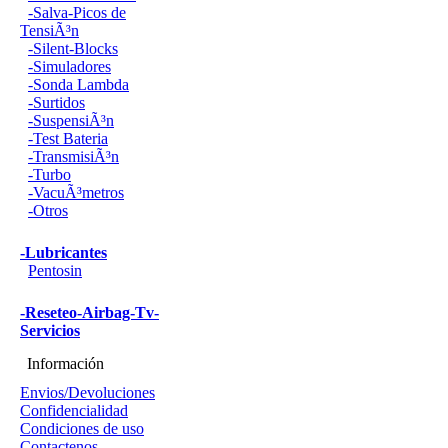
-Salva-Picos de
TensiÃ³n
-Silent-Blocks
-Simuladores
-Sonda Lambda
-Surtidos
-SuspensiÃ³n
-Test Bateria
-TransmisiÃ³n
-Turbo
-VacuÃ³metros
-Otros
-Lubricantes
Pentosin
-Reseteo-Airbag-Tv-
Servicios
Información
Envios/Devoluciones
Confidencialidad
Condiciones de uso
Contactenos