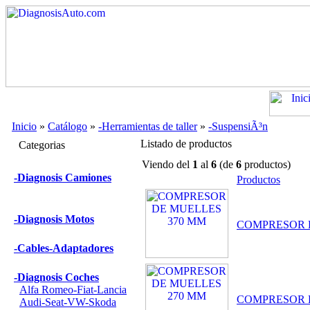
Inicio
»
Catálogo
»
-Herramientas de taller
»
-SuspensiÃ³n
Listado de productos
Categorias
Viendo del
1
al
6
(de
6
productos)
-Diagnosis Camiones
Productos
-Diagnosis Motos
COMPRESOR 
-Cables-Adaptadores
-Diagnosis Coches
Alfa Romeo-Fiat-Lancia
COMPRESOR 
Audi-Seat-VW-Skoda