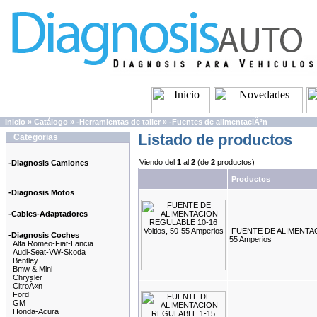
Inicio
»
Catálogo
»
-Herramientas de taller
»
-Fuentes de alimentaciÃ³n
Listado de productos
Categorias
Viendo del
1
al
2
(de
2
productos)
-Diagnosis Camiones
Productos
-Diagnosis Motos
-Cables-Adaptadores
FUENTE DE ALIMENTACI
-Diagnosis Coches
55 Amperios
Alfa Romeo-Fiat-Lancia
Audi-Seat-VW-Skoda
Bentley
Bmw & Mini
Chrysler
CitroÃ«n
Ford
GM
Honda-Acura