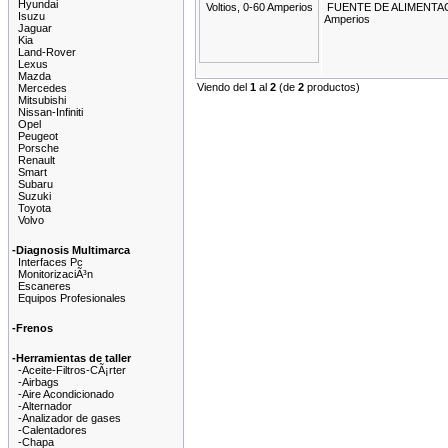
Hyundai
FUENTE DE ALIMENTACI
Isuzu
Amperios
Jaguar
Kia
Land-Rover
Lexus
Mazda
Viendo del
1
al
2
(de
2
productos)
Mercedes
Mitsubishi
Nissan-Infiniti
Opel
Peugeot
Porsche
Renault
Smart
Subaru
Suzuki
Toyota
Volvo
-Diagnosis Multimarca
Interfaces Pc
MonitorizaciÃ³n
Escaneres
Equipos Profesionales
-Frenos
-Herramientas de taller
-Aceite-Filtros-CÃ¡rter
-Airbags
-Aire Acondicionado
-Alternador
-Analizador de gases
-Calentadores
-Chapa