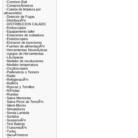
-Common Rail
-CompresÃ­metros
-Cubeta de limpieza por
ultrasonidos
-Detector de Fugas
-DistribuciÃ³n
-DISTRIBUCION CALADO
-Endoscopios
-Equipamiento taller
-Estaciones de soldadura
-Estetoscopios
-Extractor de inyectores
-Fuentes de alimentaciÃ³n
-Herramientas NeumÃ¡ticas
-Juegos de Herramientas
-LÃ¡mparas
-Medidor de revoluciones
-Medidor temperatura
-Osciloscopios
-PolÃ­metros o Testers
-Radio
-RefrigeraciÃ³n
-RelÃ©s
-Roscas y Tornillos
-RÃ³tulas
-Ruedas
-Salva-Memorias
-Salva-Picos de TensiÃ³n
-Silent-Blocks
-Simuladores
-Sonda Lambda
-Surtidos
-SuspensiÃ³n
-Test Bateria
-TransmisiÃ³n
-Turbo
-VacuÃ³metros