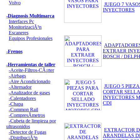
Volvo
JUEGO 7 VASO
INYECTORES
-Diagnosis Multimarca
Interfaces Pc
MonitorizaciÃ³n
Escaneres
Equipos Profesionales
ADAPTADORES
EXTRAER INY
-Frenos
BOSCH / DELPH
-Herramientas de taller
-Aceite-Filtros-CÃ¡rter
-Airbags
-Aire Acondicionado
JUEGO 5 PIEZ
-Alternador
CORTAR SELL
-Analizador de gases
INYECTORES 
-Calentadores
CDI
-Chapa
-Common Rail
-CompresÃ­metros
-Cubeta de limpieza por
ultrasonidos
EXTRACTOR D
-Detector de Fugas
ARANDELAS D
-DistribuciÃ³n