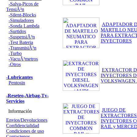
-Salva-Picos de
TensiÃ³n
-Silent-Blocks
-Simuladores
ADAPTADOR 
-Sonda Lambda
MARTILLO NE
-Surtidos
PARA EXTRAC
-SuspensiÃ³n
INYECTORES
-Test Bateria
-TransmisiÃ³n
-Turbo
-VacuÃ³metros
-Otros
EXTRACTOR D
INYECTORES D
-Lubricantes
VOLKSWAGEN /
Pentosin
-Reseteo-Airbag-Tv-
Servicios
JUEGO DE
Información
EXTRACTORES
Envios/Devoluciones
INYECTORES 
Confidencialidad
RAIL y MERCED
Condiciones de uso
Contactenos