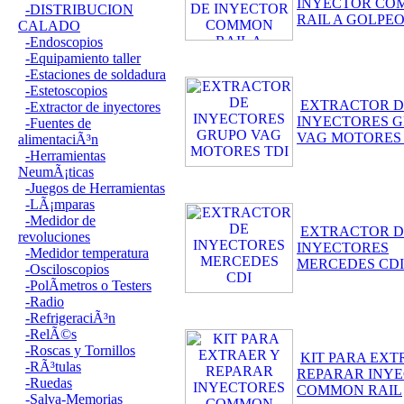
INYECTOR CO
-DISTRIBUCION
RAIL A GOLPE
CALADO
-Endoscopios
-Equipamiento taller
-Estaciones de soldadura
-Estetoscopios
EXTRACTOR D
-Extractor de inyectores
INYECTORES 
-Fuentes de
VAG MOTORES 
alimentaciÃ³n
-Herramientas
NeumÃ¡ticas
-Juegos de Herramientas
-LÃ¡mparas
-Medidor de
EXTRACTOR D
revoluciones
INYECTORES
-Medidor temperatura
MERCEDES CDI
-Osciloscopios
-PolÃ­metros o Testers
-Radio
-RefrigeraciÃ³n
-RelÃ©s
-Roscas y Tornillos
KIT PARA EXT
-RÃ³tulas
REPARAR INY
-Ruedas
COMMON RAIL
-Salva-Memorias