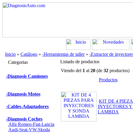
Inicio
»
Catálogo
»
-Herramientas de taller
»
-Extractor de inyectore
Listado de productos
Categorias
Viendo del
1
al
20
(de
32
productos)
-Diagnosis Camiones
Productos
-Diagnosis Motos
KIT DE 4 PIEZ
-Cables-Adaptadores
INYECTORES Y
LAMBDA
-Diagnosis Coches
Alfa Romeo-Fiat-Lancia
Audi-Seat-VW-Skoda