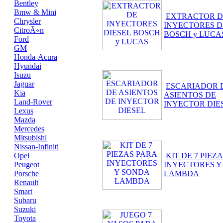
Bentley
Bmw & Mini
EXTRACTOR D
Chrysler
INYECTORES D
CitroÃ«n
BOSCH y LUCA
Ford
GM
Honda-Acura
Hyundai
Isuzu
Jaguar
ESCARIADOR 
Kia
ASIENTOS DE
Land-Rover
INYECTOR DIE
Lexus
Mazda
Mercedes
Mitsubishi
Nissan-Infiniti
Opel
KIT DE 7 PIEZ
Peugeot
INYECTORES Y
Porsche
LAMBDA
Renault
Smart
Subaru
Suzuki
Toyota