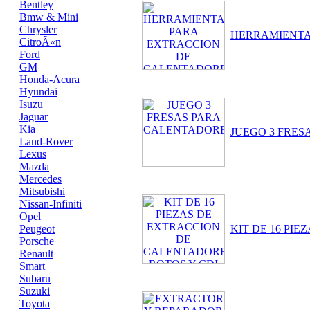
Bentley
Bmw & Mini
Chrysler
HERRAMIENTA
CitroÃ«n
Ford
GM
Honda-Acura
Hyundai
Isuzu
Jaguar
Kia
JUEGO 3 FRE
Land-Rover
Lexus
Mazda
Mercedes
Mitsubishi
Nissan-Infiniti
Opel
Peugeot
KIT DE 16 PI
Porsche
Renault
Smart
Subaru
Suzuki
Toyota