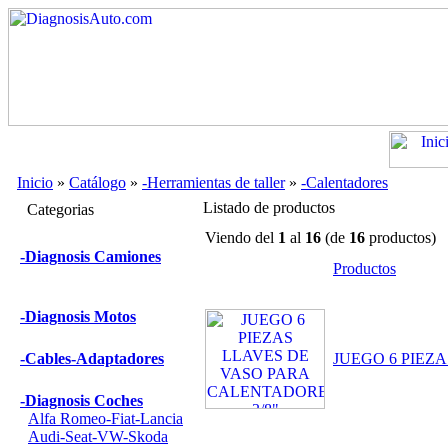
Inicio
»
Catálogo
»
-Herramientas de taller
»
-Calentadores
Listado de productos
Categorias
Viendo del
1
al
16
(de
16
productos)
-Diagnosis Camiones
Productos
-Diagnosis Motos
-Cables-Adaptadores
JUEGO 6 PIEZ
-Diagnosis Coches
Alfa Romeo-Fiat-Lancia
Audi-Seat-VW-Skoda