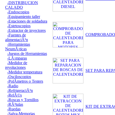
-DISTRIBUCION
CALADO
-Endoscopios
-Equipamiento taller
-Estaciones de soldadura
-Estetoscopios
-Extractor de inyectores
COMPROBADOR
-Fuentes de
alimentaciÃ³n
-Herramientas
NeumÃ¡ticas
-Juegos de Herramientas
-LÃ¡mparas
-Medidor de
revoluciones
SET PARA RE
-Medidor temperatura
-Osciloscopios
-PolÃ­metros o Testers
-Radio
-RefrigeraciÃ³n
-RelÃ©s
-Roscas y Tornillos
-RÃ³tulas
KIT DE EXTRA
-Ruedas
-Salva-Memorias