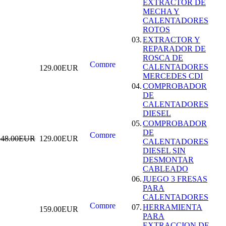
EXTRACTOR DE
MECHA Y
ESCANER DE
CALENTADORES
DIAGNOSIS
ROTOS
MULTIMARCA
03.
EXTRACTOR Y
OBDII + O2 CAN-
REPARADOR DE
BUS ESPAÃ‘OL
ROSCA DE
AUTEL AL529
CALENTADORES
129.00EUR
155.99EUR
MERCEDES CDI
145.00EUR
04.
COMPROBADOR
---------
DE
CALENTADORES
DIESEL
05.
COMPROBADOR
DE
148.00EUR
129.00EUR
CALENTADORES
MEDIDOR DE
DIESEL SIN
ESPESOR DE
DESMONTAR
CHAPA
CABLEADO
29.99EUR
06.
JUEGO 3 FRESAS
PARA
---------
CALENTADORES
07.
HERRAMIENTA
159.00EUR
PARA
EXTRACCION DE