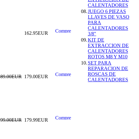
CALENTADORES
08.
JUEGO 6 PIEZAS
LLAVES DE VASO
COMPRESOR
PARA
MUELLES
CALENTADORES
HIDRAULICO 1
162.95EUR
3/8"
TON
225.00EUR
09.
KIT DE
EXTRACCION DE
---------
CALENTADORES
ROTOS M8 Y M10
10.
SET PARA
REPARACION DE
ROSCAS DE
189.00EUR
179.00EUR
CALENTADORES
KIT CALADO
MOTOR VAG 1.4 /
1.6 / 2.0 TDI
Common Rail
110.00EUR
199.00EUR
179.99EUR
---------