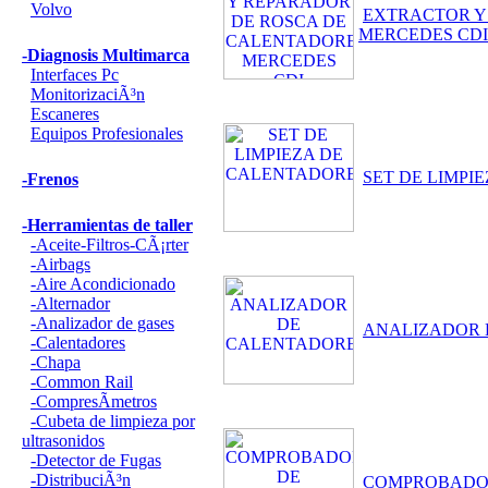
Volvo
EXTRACTOR Y
MERCEDES CDI
-Diagnosis Multimarca
Interfaces Pc
MonitorizaciÃ³n
Escaneres
Equipos Profesionales
SET DE LIMPI
-Frenos
-Herramientas de taller
-Aceite-Filtros-CÃ¡rter
-Airbags
-Aire Acondicionado
-Alternador
-Analizador de gases
ANALIZADOR 
-Calentadores
-Chapa
-Common Rail
-CompresÃ­metros
-Cubeta de limpieza por
ultrasonidos
-Detector de Fugas
-DistribuciÃ³n
COMPROBADOR