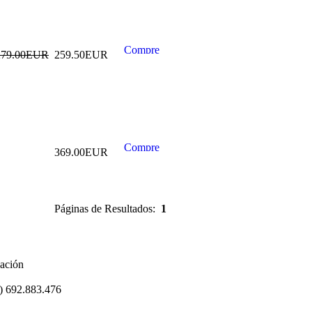
PISTOLA
NEUMATICA DE
279.00EUR
259.50EUR
IMPACTO
CAMIONES 1" ,
5500 NM
269.99EUR
---------
369.00EUR
Páginas de Resultados:
1
PISTOLA
NEUMATICA DE
IMPACTO
CAMIONES 1" ,
3800 NM
zación
239.99EUR
4) 692.883.476
---------