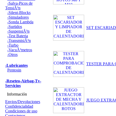
-Salva-Picos de
TensiÃ³n
-Silent-Blocks
-Simuladores
-Sonda Lambda
-Surtidos
SET ESCARIA
-SuspensiÃ³n
-Test Bateria
-TransmisiÃ³n
-Turbo
-VacuÃ³metros
-Otros
TESTER PARA
-Lubricantes
Pentosin
-Reseteo-Airbag-Tv-
Servicios
Información
JUEGO EXTRA
Envios/Devoluciones
Confidencialidad
Condiciones de uso
Contactenos