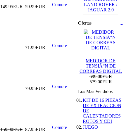
149.95EUR
59.99EUR
KIT CALADO DE
DISTRIBUCION
Ofertas
LAND ROVER /
JAGUAR 2.0
69.99EUR
59.99EUR
---------
71.99EUR
MEDIDOR DE
TENSIÃ“N DE
CORREAS DIGITAL
699.00EUR
KIT DE CALADO
579.00EUR
FORD MOTORES
79.95EUR
2.0L ECOBOOST
Los Mas Vendidos
69.99EUR
01.
KIT DE 16 PIEZAS
DE EXTRACCION
---------
DE
CALENTADORES
ROTOS Y CDI
02.
JUEGO
159.00EUR
87.95EUR