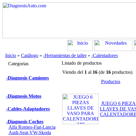
Inicio
»
Catálogo
»
-Herramientas de taller
»
-Calentadores
Listado de productos
Categorias
Viendo del
1
al
16
(de
16
productos)
-Diagnosis Camiones
Productos
-Diagnosis Motos
JUEGO 6 PIEZA
-Cables-Adaptadores
LLAVES DE VA
CALENTADORES
-Diagnosis Coches
Alfa Romeo-Fiat-Lancia
Audi-Seat-VW-Skoda