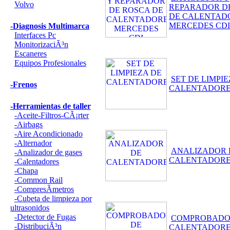
Volvo
REPARADOR D
DE CALENTAD
MERCEDES CDI
-Diagnosis Multimarca
Interfaces Pc
MonitorizaciÃ³n
Escaneres
Equipos Profesionales
SET DE LIMPIE
-Frenos
CALENTADOR
-Herramientas de taller
-Aceite-Filtros-CÃ¡rter
-Airbags
-Aire Acondicionado
-Alternador
ANALIZADOR 
-Analizador de gases
CALENTADOR
-Calentadores
-Chapa
-Common Rail
-CompresÃ­metros
-Cubeta de limpieza por
ultrasonidos
-Detector de Fugas
COMPROBADO
-DistribuciÃ³n
CALENTADOR