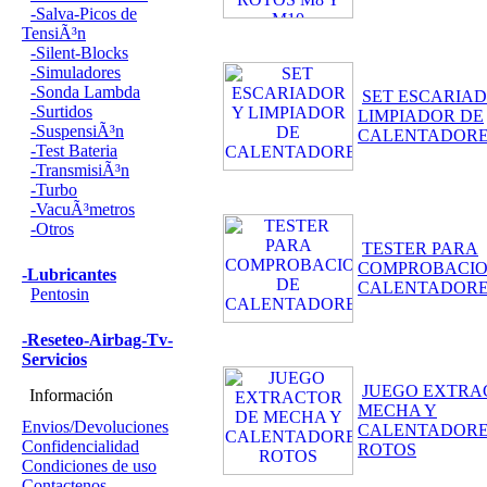
-Salva-Picos de
TensiÃ³n
-Silent-Blocks
-Simuladores
-Sonda Lambda
SET ESCARIAD
-Surtidos
LIMPIADOR DE
-SuspensiÃ³n
CALENTADOR
-Test Bateria
-TransmisiÃ³n
-Turbo
-VacuÃ³metros
-Otros
TESTER PARA
COMPROBACIO
-Lubricantes
CALENTADOR
Pentosin
-Reseteo-Airbag-Tv-
Servicios
JUEGO EXTRA
Información
MECHA Y
Envios/Devoluciones
CALENTADOR
Confidencialidad
ROTOS
Condiciones de uso
Contactenos