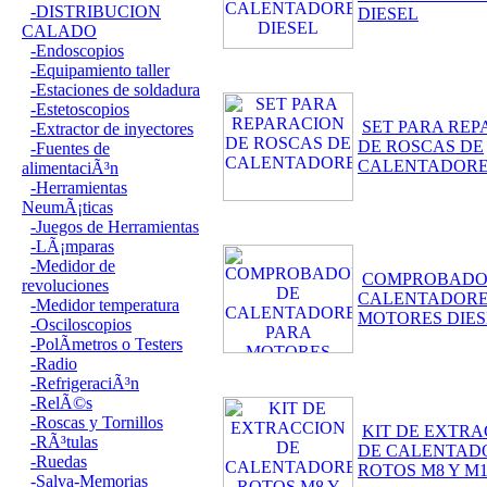
-DISTRIBUCION
DIESEL
CALADO
-Endoscopios
-Equipamiento taller
-Estaciones de soldadura
-Estetoscopios
SET PARA RE
-Extractor de inyectores
DE ROSCAS DE
-Fuentes de
CALENTADOR
alimentaciÃ³n
-Herramientas
NeumÃ¡ticas
-Juegos de Herramientas
-LÃ¡mparas
-Medidor de
COMPROBADO
revoluciones
CALENTADORE
-Medidor temperatura
MOTORES DIES
-Osciloscopios
-PolÃ­metros o Testers
-Radio
-RefrigeraciÃ³n
-RelÃ©s
-Roscas y Tornillos
KIT DE EXTR
-RÃ³tulas
DE CALENTAD
-Ruedas
ROTOS M8 Y M1
-Salva-Memorias