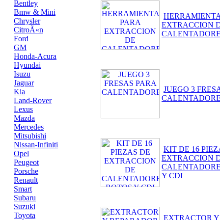
Bentley
Bmw & Mini
HERRAMIENTA
Chrysler
EXTRACCION 
CitroÃ«n
CALENTADOR
Ford
GM
Honda-Acura
Hyundai
Isuzu
Jaguar
JUEGO 3 FRES
Kia
CALENTADOR
Land-Rover
Lexus
Mazda
Mercedes
Mitsubishi
Nissan-Infiniti
KIT DE 16 PIE
Opel
EXTRACCION 
Peugeot
CALENTADORE
Porsche
Y CDI
Renault
Smart
Subaru
Suzuki
Toyota
EXTRACTOR Y