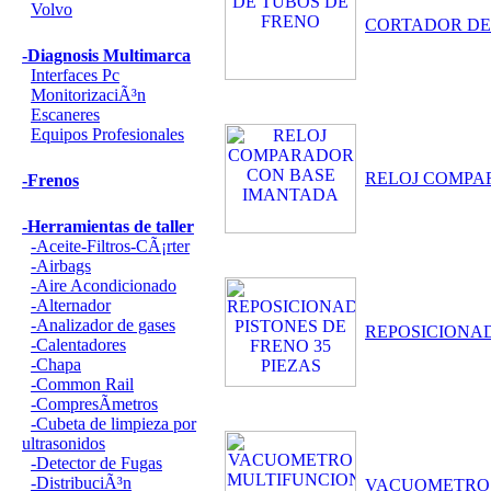
Volvo
CORTADOR DE
-Diagnosis Multimarca
Interfaces Pc
MonitorizaciÃ³n
Escaneres
Equipos Profesionales
RELOJ COMPA
-Frenos
-Herramientas de taller
-Aceite-Filtros-CÃ¡rter
-Airbags
-Aire Acondicionado
-Alternador
-Analizador de gases
REPOSICIONAD
-Calentadores
-Chapa
-Common Rail
-CompresÃ­metros
-Cubeta de limpieza por
ultrasonidos
-Detector de Fugas
-DistribuciÃ³n
VACUOMETRO