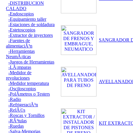
-DISTRIBUCION
CALADO
-Endoscopios
-Equipamiento taller
-Estaciones de soldadura
-Estetoscopios
-Extractor de inyectores
SANGRADOR D
-Fuentes de
alimentaciÃ³n
-Herramientas
NeumÃ¡ticas
-Juegos de Herramientas
-LÃ¡mparas
-Medidor de
revoluciones
AVELLANADOR
-Medidor temperatura
-Osciloscopios
-PolÃ­metros o Testers
-Radio
-RefrigeraciÃ³n
-RelÃ©s
-Roscas y Tornillos
-RÃ³tulas
KIT EXTRACTO
-Ruedas
-Salva-Memorias