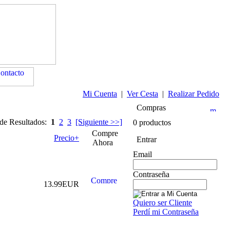
Mi Cuenta
|
Ver Cesta
|
Realizar Pedido
Compras
 de Resultados:
1
2
3
[Siguiente >>]
0 productos
Compre
Precio+
Entrar
Ahora
Email
Contraseña
13.99EUR
Quiero ser Cliente
Perdí mi Contraseña