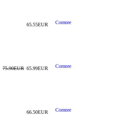
PISTOLA
NEUMATICA DE
65.55EUR
IMPACTO
CAMIONES 1" ,
5500 NM
269.99EUR
---------
75.90EUR
65.99EUR
PISTOLA
NEUMATICA DE
IMPACTO
CAMIONES 1" ,
66.50EUR
3800 NM
239.99EUR
---------