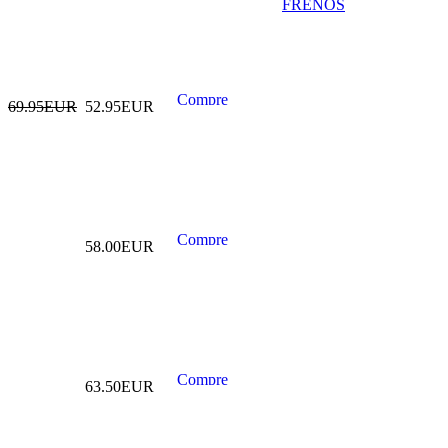
FRENOS
COMPRESOR
MUELLES
HIDRAULICO 1
TON
69.95EUR
52.95EUR
225.00EUR
---------
58.00EUR
KIT CALADO
MOTOR VAG 1.4 /
1.6 / 2.0 TDI
Common Rail
110.00EUR
---------
63.50EUR