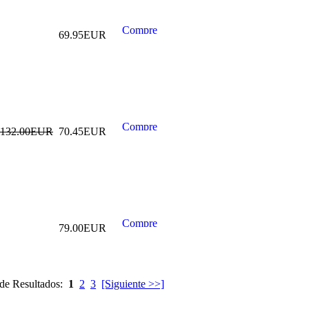
69.95EUR
PISTOLA
NEUMATICA DE
IMPACTO
CAMIONES 1" ,
2400 NM
199.99EUR
132.00EUR
70.45EUR
---------
79.00EUR
EXTRACTOR DE
POLEA DE
BOMBA VAG 2.0
TDI COMMON
RAIL
 de Resultados:
1
2
3
[Siguiente >>]
29.99EUR