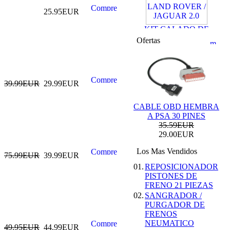
25.95EUR
KIT CALADO DE
DISTRIBUCION
LAND ROVER /
Ofertas
JAGUAR 2.0
69.99EUR
59.99EUR
---------
39.99EUR
29.99EUR
CABLE OBD HEMBRA
A PSA 30 PINES
35.59EUR
29.00EUR
KIT DE CALADO
FORD MOTORES
Los Mas Vendidos
75.99EUR
39.99EUR
2.0L ECOBOOST
69.99EUR
01.
REPOSICIONADOR
PISTONES DE
---------
FRENO 21 PIEZAS
02.
SANGRADOR /
PURGADOR DE
FRENOS
NEUMATICO
49.95EUR
44.99EUR