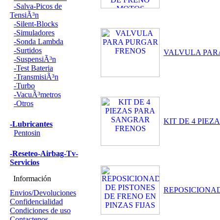
-Salva-Picos de
TensiÃ³n
-Silent-Blocks
-Simuladores
-Sonda Lambda
-Surtidos
VALVULA PAR
-SuspensiÃ³n
-Test Bateria
-TransmisiÃ³n
-Turbo
-VacuÃ³metros
-Otros
KIT DE 4 PIE
-Lubricantes
Pentosin
-Reseteo-Airbag-Tv-
Servicios
Información
REPOSICIONAD
Envios/Devoluciones
Confidencialidad
Condiciones de uso
Contactenos