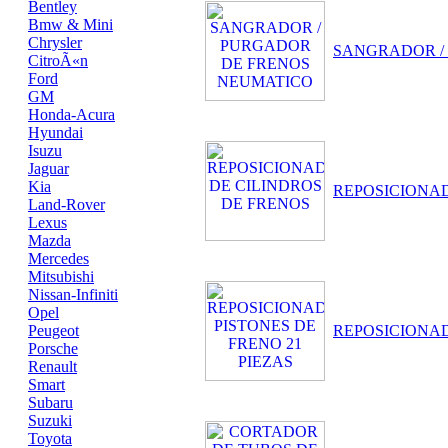
Bentley
Bmw & Mini
Chrysler
SANGRADOR /
CitroÃ«n
Ford
GM
Honda-Acura
Hyundai
Isuzu
Jaguar
Kia
REPOSICIONAD
Land-Rover
Lexus
Mazda
Mercedes
Mitsubishi
Nissan-Infiniti
Opel
Peugeot
REPOSICIONAD
Porsche
Renault
Smart
Subaru
Suzuki
Toyota