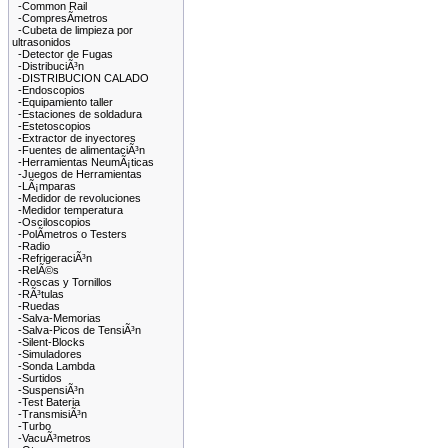
-Common Rail
-CompresÃ­metros
-Cubeta de limpieza por
ultrasonidos
-Detector de Fugas
-DistribuciÃ³n
-DISTRIBUCION CALADO
-Endoscopios
-Equipamiento taller
-Estaciones de soldadura
-Estetoscopios
-Extractor de inyectores
-Fuentes de alimentaciÃ³n
-Herramientas NeumÃ¡ticas
-Juegos de Herramientas
-LÃ¡mparas
-Medidor de revoluciones
-Medidor temperatura
-Osciloscopios
-PolÃ­metros o Testers
-Radio
-RefrigeraciÃ³n
-RelÃ©s
-Roscas y Tornillos
-RÃ³tulas
-Ruedas
-Salva-Memorias
-Salva-Picos de TensiÃ³n
-Silent-Blocks
-Simuladores
-Sonda Lambda
-Surtidos
-SuspensiÃ³n
-Test Bateria
-TransmisiÃ³n
-Turbo
-VacuÃ³metros