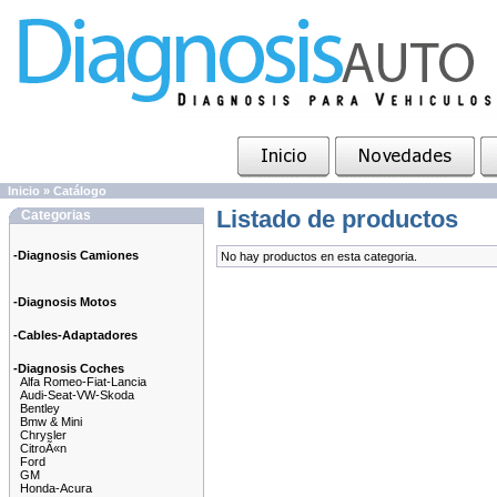
Inicio
»
Catálogo
Listado de productos
Categorias
-Diagnosis Camiones
No hay productos en esta categoria.
-Diagnosis Motos
-Cables-Adaptadores
-Diagnosis Coches
Alfa Romeo-Fiat-Lancia
Audi-Seat-VW-Skoda
Bentley
Bmw & Mini
Chrysler
CitroÃ«n
Ford
GM
Honda-Acura