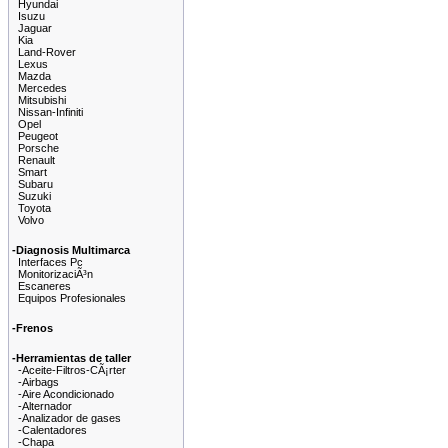
Hyundai
Isuzu
Jaguar
Kia
Land-Rover
Lexus
Mazda
Mercedes
Mitsubishi
Nissan-Infiniti
Opel
Peugeot
Porsche
Renault
Smart
Subaru
Suzuki
Toyota
Volvo
-Diagnosis Multimarca
Interfaces Pc
MonitorizaciÃ³n
Escaneres
Equipos Profesionales
-Frenos
-Herramientas de taller
-Aceite-Filtros-CÃ¡rter
-Airbags
-Aire Acondicionado
-Alternador
-Analizador de gases
-Calentadores
-Chapa