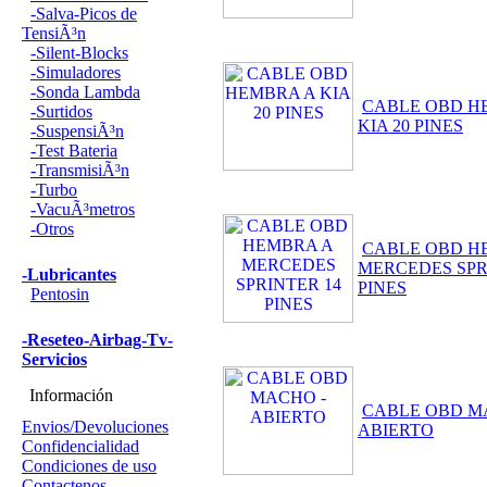
-Salva-Picos de
TensiÃ³n
-Silent-Blocks
-Simuladores
-Sonda Lambda
CABLE OBD H
-Surtidos
KIA 20 PINES
-SuspensiÃ³n
-Test Bateria
-TransmisiÃ³n
-Turbo
-VacuÃ³metros
-Otros
CABLE OBD H
MERCEDES SPR
-Lubricantes
PINES
Pentosin
-Reseteo-Airbag-Tv-
Servicios
Información
CABLE OBD M
Envios/Devoluciones
ABIERTO
Confidencialidad
Condiciones de uso
Contactenos