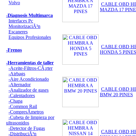
Volvo
CABLE OBD H
MAZDA 17 PINE
-Diagnosis Multimarca
Interfaces Pc
MonitorizaciÃ³n
Escaneres
Equipos Profesionales
CABLE OBD H
-Frenos
HONDA 5 PINE
-Herramientas de taller
-Aceite-Filtros-CÃ¡rter
-Airbags
-Aire Acondicionado
-Alternador
CABLE OBD H
-Analizador de gases
BMW 20 PINES
-Calentadores
-Chapa
-Common Rail
-CompresÃ­metros
-Cubeta de limpieza por
ultrasonidos
-Detector de Fugas
CABLE OBD H
-DistribuciÃ³n