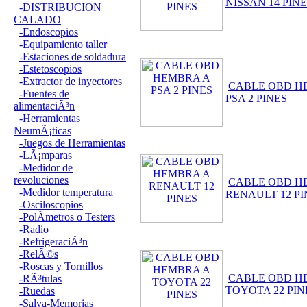
NISSAN 14 PIN
-DISTRIBUCION
CALADO
-Endoscopios
-Equipamiento taller
-Estaciones de soldadura
-Estetoscopios
-Extractor de inyectores
CABLE OBD H
-Fuentes de
PSA 2 PINES
alimentaciÃ³n
-Herramientas
NeumÃ¡ticas
-Juegos de Herramientas
-LÃ¡mparas
-Medidor de
revoluciones
CABLE OBD H
-Medidor temperatura
RENAULT 12 PI
-Osciloscopios
-PolÃ­metros o Testers
-Radio
-RefrigeraciÃ³n
-RelÃ©s
-Roscas y Tornillos
CABLE OBD H
-RÃ³tulas
TOYOTA 22 PIN
-Ruedas
-Salva-Memorias