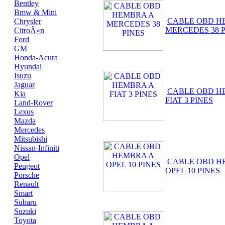
Bentley
Bmw & Mini
CABLE OBD H
Chrysler
MERCEDES 38 
CitroÃ«n
Ford
GM
Honda-Acura
Hyundai
Isuzu
Jaguar
CABLE OBD H
Kia
FIAT 3 PINES
Land-Rover
Lexus
Mazda
Mercedes
Mitsubishi
Nissan-Infiniti
Opel
CABLE OBD H
Peugeot
OPEL 10 PINES
Porsche
Renault
Smart
Subaru
Suzuki
Toyota