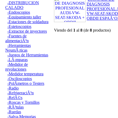
-DISTRIBUCION
DIAGNOSIS
CALADO
PROFESIONAL 
-Endoscopios
VW-SEAT-SKOD
-Equipamiento taller
OBDII ESPAÃ‘O
-Estaciones de soldadura
-Estetoscopios
Viendo del
1
al
8
(de
8
productos)
-Extractor de inyectores
-Fuentes de
alimentaciÃ³n
-Herramientas
NeumÃ¡ticas
-Juegos de Herramientas
-LÃ¡mparas
-Medidor de
revoluciones
-Medidor temperatura
-Osciloscopios
-PolÃ­metros o Testers
-Radio
-RefrigeraciÃ³n
-RelÃ©s
-Roscas y Tornillos
-RÃ³tulas
-Ruedas
-Salva-Memorias