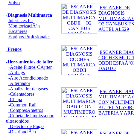
Volvo
ESCANER DE
DIAGNOSIS
-Diagnosis Multimarca
MULTIMARCA O
Interfaces Pc
O2 CAN-BUS E
MonitorizaciÃ³n
AUTEL AL529
Escaneres
Equipos Profesionales
-Frenos
ESCANER DIA
COCHES MULT
-Herramientas de taller
OBDII ESPAÃ‘O
-Aceite-Filtros-CÃ¡rter
DAUTO
-Airbags
-Aire Acondicionado
-Alternador
-Analizador de gases
ESCANER DIA
-Calentadores
MULTIMARCA O
-Chapa
CON MULTIME
-Common Rail
AUTEL AL539B 
-CompresÃ­metros
BATERIA Y AR
-Cubeta de limpieza por
ultrasonidos
-Detector de Fugas
-DistribuciÃ³n
ESCANER DE