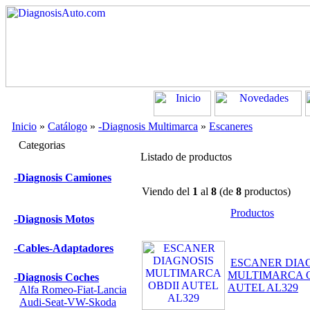
Inicio
»
Catálogo
»
-Diagnosis Multimarca
»
Escaneres
Categorias
Listado de productos
-Diagnosis Camiones
Viendo del
1
al
8
(de
8
productos)
Productos
-Diagnosis Motos
-Cables-Adaptadores
ESCANER DIA
MULTIMARCA O
-Diagnosis Coches
AUTEL AL329
Alfa Romeo-Fiat-Lancia
Audi-Seat-VW-Skoda