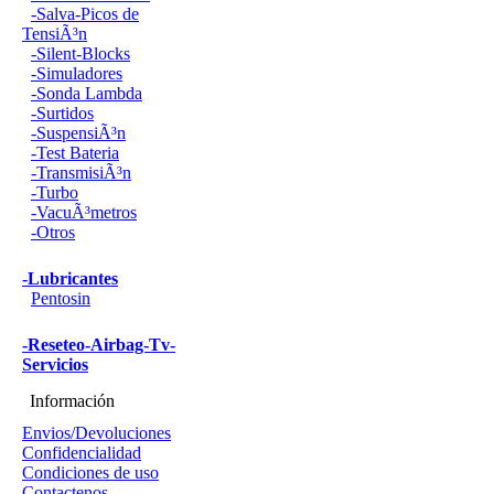
-Salva-Picos de
TensiÃ³n
-Silent-Blocks
-Simuladores
-Sonda Lambda
-Surtidos
-SuspensiÃ³n
-Test Bateria
-TransmisiÃ³n
-Turbo
-VacuÃ³metros
-Otros
-Lubricantes
Pentosin
-Reseteo-Airbag-Tv-
Servicios
Información
Envios/Devoluciones
Confidencialidad
Condiciones de uso
Contactenos