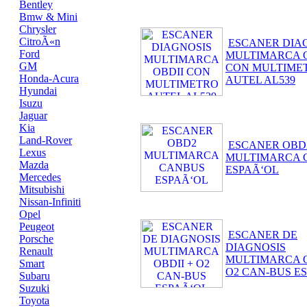
Bentley
Bmw & Mini
Chrysler
CitroÃ«n
ESCANER DIA
Ford
MULTIMARCA O
GM
CON MULTIME
Honda-Acura
AUTEL AL539
Hyundai
Isuzu
Jaguar
Kia
Land-Rover
ESCANER OBD
Lexus
MULTIMARCA 
Mazda
ESPAÃ‘OL
Mercedes
Mitsubishi
Nissan-Infiniti
Opel
Peugeot
ESCANER DE
Porsche
DIAGNOSIS
Renault
MULTIMARCA O
Smart
O2 CAN-BUS E
Subaru
Suzuki
Toyota