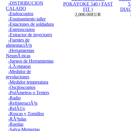
-DISTRIBUCION
POKAYOKE 540 ( FAST
5
CALADO
FIT )
DIA
-Endoscopios
2,000.00EUR
-Equipamiento taller
-Estaciones de soldadura
-Estetoscopios
-Extractor de inyectores
-Fuentes de
alimentaciÃ³n
-Herramientas
NeumÃ¡ticas
-Juegos de Herramientas
-LÃ¡mparas
-Medidor de
revoluciones
-Medidor temperatura
-Osciloscopios
-PolÃ­metros o Testers
-Radio
-RefrigeraciÃ³n
-RelÃ©s
-Roscas y Tornillos
-RÃ³tulas
-Ruedas
-Salva-Memorias