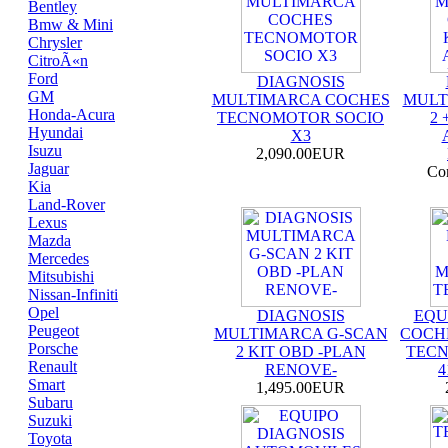
Bentley
Bmw & Mini
Chrysler
CitroÃ«n
Ford
DIAGNOSIS
GM
MULTIMARCA COCHES
MULT
Honda-Acura
TECNOMOTOR SOCIO
2 
Hyundai
X3
Isuzu
2,090.00EUR
Jaguar
Con
Kia
Land-Rover
Lexus
Mazda
Mercedes
Mitsubishi
Nissan-Infiniti
Opel
DIAGNOSIS
EQU
Peugeot
MULTIMARCA G-SCAN
COCH
Porsche
2 KIT OBD -PLAN
TECN
Renault
RENOVE-
4
Smart
1,495.00EUR
Subaru
Suzuki
Toyota