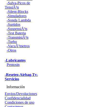
-Salva-Picos de
TensiÃ³n
-Silent-Blocks
-Simuladores
-Sonda Lambda
-Surtidos
-SuspensiÃ³n
-Test Bateria
-TransmisiÃ³n
-Turbo
-VacuÃ³metros
-Otros
-Lubricantes
Pentosin
-Reseteo-Airbag-Tv-
Servicios
Información
Envios/Devoluciones
Confidencialidad
Condiciones de uso
Contactenos