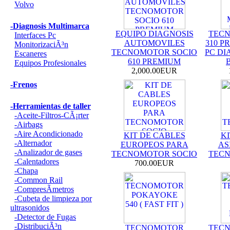
Volvo
-Diagnosis Multimarca
EQUIPO DIAGNOSIS
TECN
Interfaces Pc
AUTOMOVILES
310 
MonitorizaciÃ³n
TECNOMOTOR SOCIO
PC DI
Escaneres
610 PREMIUM
Equipos Profesionales
2,000.00EUR
-Frenos
-Herramientas de taller
-Aceite-Filtros-CÃ¡rter
-Airbags
-Aire Acondicionado
KIT DE CABLES
KI
-Alternador
EUROPEOS PARA
AS
-Analizador de gases
TECNOMOTOR SOCIO
TECN
-Calentadores
700.00EUR
-Chapa
-Common Rail
-CompresÃ­metros
-Cubeta de limpieza por
ultrasonidos
-Detector de Fugas
-DistribuciÃ³n
TECNOMOTOR
TECN