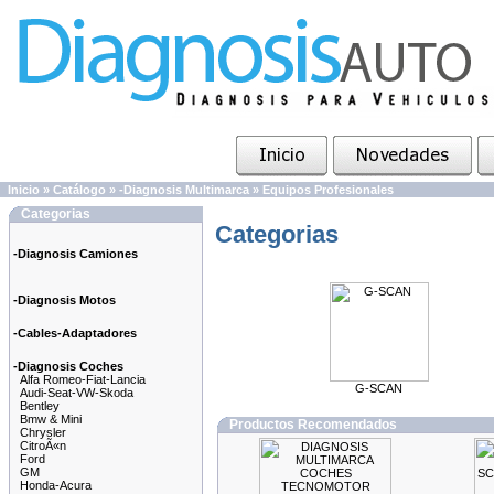
Inicio
»
Catálogo
»
-Diagnosis Multimarca
»
Equipos Profesionales
Categorias
Categorias
-Diagnosis Camiones
-Diagnosis Motos
-Cables-Adaptadores
-Diagnosis Coches
Alfa Romeo-Fiat-Lancia
G-SCAN
Audi-Seat-VW-Skoda
Bentley
Bmw & Mini
Productos Recomendados
Chrysler
CitroÃ«n
Ford
GM
Honda-Acura