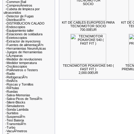
-Common Rail
-CompresÃ­metros
-Cubeta de limpieza por
ultrasonidos
-Detector de Fugas
-DistribuciÃ³n
KIT DE CABLES EUROPEOS PARA
KIT DE 
-DISTRIBUCION CALADO
TECNOMOTOR SOCIO
TE
-Endoscopios
700.00EUR
-Equipamiento taller
-Estaciones de soldadura
-Estetoscopios
-Extractor de inyectores
-Fuentes de alimentaciÃ³n
-Herramientas NeumÃ¡ticas
-Juegos de Herramientas
-LÃ¡mparas
-Medidor de revoluciones
-Medidor temperatura
TECNOMOTOR POKAYOKE 540 (
TECN
-Osciloscopios
FAST FIT )
PREMI
-PolÃ­metros o Testers
2,000.00EUR
-Radio
-RefrigeraciÃ³n
-RelÃ©s
-Roscas y Tornillos
-RÃ³tulas
-Ruedas
-Salva-Memorias
-Salva-Picos de TensiÃ³n
-Silent-Blocks
-Simuladores
-Sonda Lambda
-Surtidos
-SuspensiÃ³n
-Test Bateria
-TransmisiÃ³n
-Turbo
-VacuÃ³metros