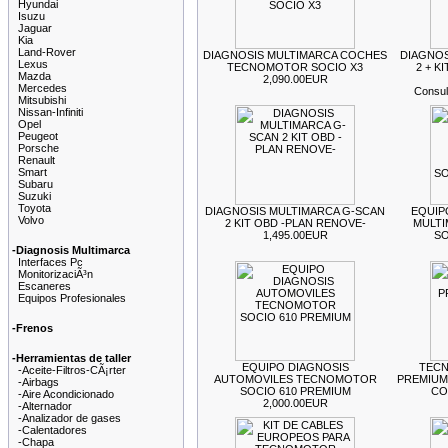
Hyundai
Isuzu
Jaguar
Kia
Land-Rover
DIAGNOSIS MULTIMARCA COCHES
DIAGNOS
Lexus
TECNOMOTOR SOCIO X3
2 + K
Mazda
2,090.00EUR
Mercedes
Consult
Mitsubishi
Nissan-Infiniti
Opel
Peugeot
Porsche
Renault
Smart
Subaru
Suzuki
Toyota
DIAGNOSIS MULTIMARCA G-SCAN
EQUIP
Volvo
2 KIT OBD -PLAN RENOVE-
MULT
1,495.00EUR
SO
-Diagnosis Multimarca
Interfaces Pc
MonitorizaciÃ³n
Escaneres
Equipos Profesionales
-Frenos
-Herramientas de taller
EQUIPO DIAGNOSIS
TECN
-Aceite-Filtros-CÃ¡rter
AUTOMOVILES TECNOMOTOR
PREMIUM
-Airbags
SOCIO 610 PREMIUM
CO
-Aire Acondicionado
2,000.00EUR
-Alternador
-Analizador de gases
-Calentadores
-Chapa