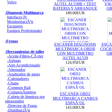
Volvo
AUTEL AL539B + TEST
VW-
BATERIA Y ARRANQUE
OB
-Diagnosis Multimarca
189.00EUR
Interfaces Pc
MonitorizaciÃ³n
Escaneres
Equipos Profesionales
-Frenos
ESCANER DIAGNOSIS
ESCA
MULTIMARCA OBDII
COCH
-Herramientas de taller
CON MULTIMETRO
OB
-Aceite-Filtros-CÃ¡rter
AUTEL AL539
-Airbags
124.95EUR
-Aire Acondicionado
-Alternador
-Analizador de gases
-Calentadores
-Chapa
-Common Rail
-CompresÃ­metros
ESCANER OBD2
-Cubeta de limpieza por
MULTIMARCA CANBUS
ultrasonidos
ESPAÃ‘OL
-Detector de Fugas
143.00EUR
-DistribuciÃ³n