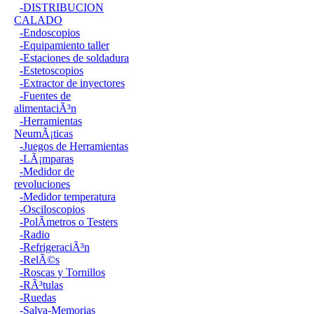
-DISTRIBUCION
CALADO
-Endoscopios
-Equipamiento taller
-Estaciones de soldadura
-Estetoscopios
-Extractor de inyectores
-Fuentes de
alimentaciÃ³n
-Herramientas
NeumÃ¡ticas
-Juegos de Herramientas
-LÃ¡mparas
-Medidor de
revoluciones
-Medidor temperatura
-Osciloscopios
-PolÃ­metros o Testers
-Radio
-RefrigeraciÃ³n
-RelÃ©s
-Roscas y Tornillos
-RÃ³tulas
-Ruedas
-Salva-Memorias