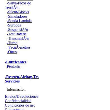
-Salva-Picos de
TensiÃ³n
-Silent-Blocks
-Simuladores
-Sonda Lambda
-Surtidos
-SuspensiÃ³n
-Test Bateria
-TransmisiÃ³n
-Turbo
-VacuÃ³metros
-Otros
-Lubricantes
Pentosin
-Reseteo-Airbag-Tv-
Servicios
Información
Envios/Devoluciones
Confidencialidad
Condiciones de uso
Contactenos