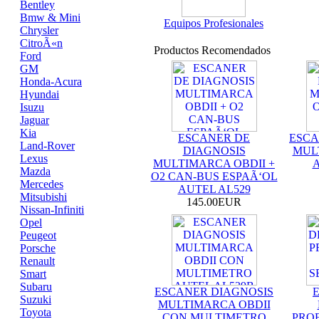
Bentley
Bmw & Mini
Equipos Profesionales
Chrysler
CitroÃ«n
Productos Recomendados
Ford
GM
Honda-Acura
Hyundai
Isuzu
Jaguar
Kia
ESCANER DE
ESCA
Land-Rover
DIAGNOSIS
MUL
Lexus
MULTIMARCA OBDII +
A
Mazda
O2 CAN-BUS ESPAÃ‘OL
Mercedes
AUTEL AL529
Mitsubishi
145.00EUR
Nissan-Infiniti
Opel
Peugeot
Porsche
Renault
Smart
Subaru
ESCANER DIAGNOSIS
Suzuki
MULTIMARCA OBDII
Toyota
CON MULTIMETRO
PROF