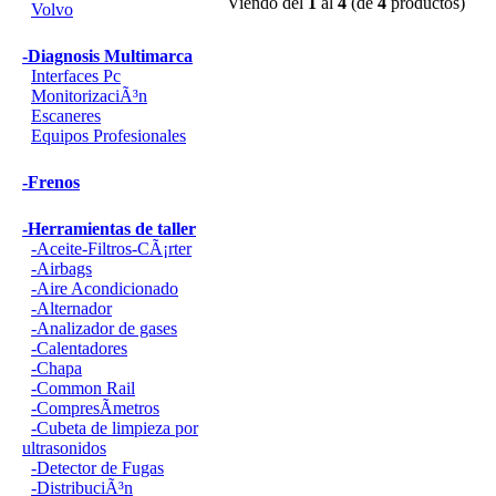
Viendo del
1
al
4
(de
4
productos)
Volvo
-Diagnosis Multimarca
Interfaces Pc
MonitorizaciÃ³n
Escaneres
Equipos Profesionales
-Frenos
-Herramientas de taller
-Aceite-Filtros-CÃ¡rter
-Airbags
-Aire Acondicionado
-Alternador
-Analizador de gases
-Calentadores
-Chapa
-Common Rail
-CompresÃ­metros
-Cubeta de limpieza por
ultrasonidos
-Detector de Fugas
-DistribuciÃ³n