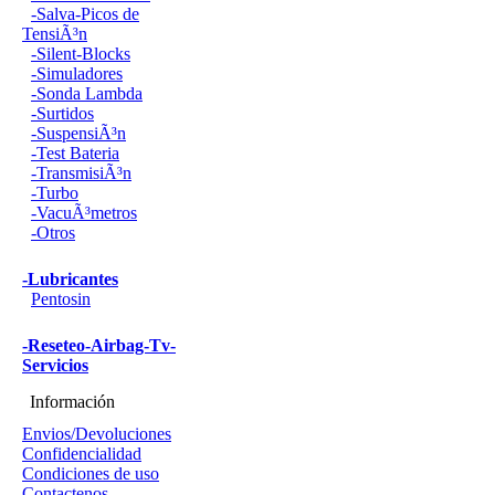
-Salva-Picos de
TensiÃ³n
-Silent-Blocks
-Simuladores
-Sonda Lambda
-Surtidos
-SuspensiÃ³n
-Test Bateria
-TransmisiÃ³n
-Turbo
-VacuÃ³metros
-Otros
-Lubricantes
Pentosin
-Reseteo-Airbag-Tv-
Servicios
Información
Envios/Devoluciones
Confidencialidad
Condiciones de uso
Contactenos