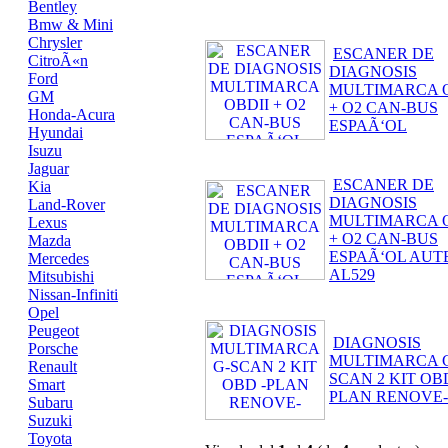
Bentley
Bmw & Mini
Chrysler
ESCANER DE
CitroÃ«n
DIAGNOSIS
Ford
MULTIMARCA O
GM
+ O2 CAN-BUS
Honda-Acura
ESPAÃ‘OL
Hyundai
Isuzu
Jaguar
ESCANER DE
Kia
DIAGNOSIS
Land-Rover
MULTIMARCA O
Lexus
+ O2 CAN-BUS
Mazda
ESPAÃ‘OL AUT
Mercedes
AL529
Mitsubishi
Nissan-Infiniti
Opel
Peugeot
DIAGNOSIS
Porsche
MULTIMARCA 
Renault
SCAN 2 KIT OBD
Smart
PLAN RENOVE-
Subaru
Suzuki
Toyota