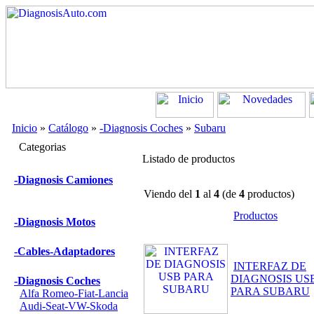
Inicio
»
Catálogo
»
-Diagnosis Coches
»
Subaru
Categorias
Listado de productos
-Diagnosis Camiones
Viendo del
1
al
4
(de
4
productos)
Productos
-Diagnosis Motos
-Cables-Adaptadores
INTERFAZ DE
DIAGNOSIS US
-Diagnosis Coches
PARA SUBARU
Alfa Romeo-Fiat-Lancia
Audi-Seat-VW-Skoda