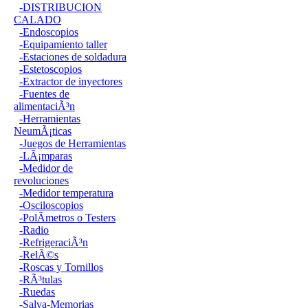
-DISTRIBUCION
CALADO
-Endoscopios
-Equipamiento taller
-Estaciones de soldadura
-Estetoscopios
-Extractor de inyectores
-Fuentes de
alimentaciÃ³n
-Herramientas
NeumÃ¡ticas
-Juegos de Herramientas
-LÃ¡mparas
-Medidor de
revoluciones
-Medidor temperatura
-Osciloscopios
-PolÃ­metros o Testers
-Radio
-RefrigeraciÃ³n
-RelÃ©s
-Roscas y Tornillos
-RÃ³tulas
-Ruedas
-Salva-Memorias