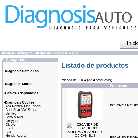
Inicio
»
Catálogo
»
-Diagnosis Coches
»
Lexus
Categorias
Listado de productos
-Diagnosis Camiones
Viendo del
1
al
4
(de
4
productos)
-Diagnosis Motos
Productos
-Cables-Adaptadores
-Diagnosis Coches
ESCANER DE DIA
Alfa Romeo-Fiat-Lancia
Audi-Seat-VW-Skoda
Bentley
Bmw & Mini
Chrysler
CitroÃ«n
Ford
GM
Honda-Acura
ESCANER DE DIA