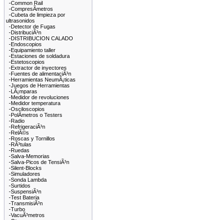
-Common Rail
-CompresÃ­metros
-Cubeta de limpieza por
ultrasonidos
-Detector de Fugas
-DistribuciÃ³n
-DISTRIBUCION CALADO
-Endoscopios
-Equipamiento taller
-Estaciones de soldadura
-Estetoscopios
-Extractor de inyectores
-Fuentes de alimentaciÃ³n
-Herramientas NeumÃ¡ticas
-Juegos de Herramientas
-LÃ¡mparas
-Medidor de revoluciones
-Medidor temperatura
-Osciloscopios
-PolÃ­metros o Testers
-Radio
-RefrigeraciÃ³n
-RelÃ©s
-Roscas y Tornillos
-RÃ³tulas
-Ruedas
-Salva-Memorias
-Salva-Picos de TensiÃ³n
-Silent-Blocks
-Simuladores
-Sonda Lambda
-Surtidos
-SuspensiÃ³n
-Test Bateria
-TransmisiÃ³n
-Turbo
-VacuÃ³metros