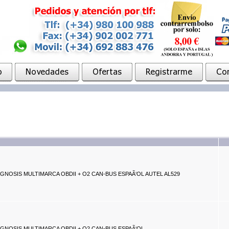
GNOSIS MULTIMARCA OBDII + O2 CAN-BUS ESPAÃ‘OL AUTEL AL529
GNOSIS MULTIMARCA OBDII + O2 CAN-BUS ESPAÃ‘OL