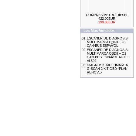
COMPRESIMETRO DIESEL
KIT DE CALADO FORD
422.00EUR
MOTORES 2.0L
299.00EUR
ECOBOOST
69.99EUR
Los Mas Vendidos
---------
01.
ESCANER DE DIAGNOSIS
MULTIMARCA OBDII + O2
CAN-BUS ESPAÃ‘OL
02.
ESCANER DE DIAGNOSIS
MULTIMARCA OBDII + O2
CAN-BUS ESPAÃ‘OL AUTEL
AL529
03.
DIAGNOSIS MULTIMARCA
ESCANER DE DIAGNOSIS
G-SCAN 2 KIT OBD -PLAN
MULTIMARCA OBDII + O2
RENOVE-
CAN-BUS ESPAÃ‘OL AUTEL
AL529
155.99EUR
145.00EUR
---------
MEDIDOR DE ESPESOR
DE CHAPA
29.99EUR