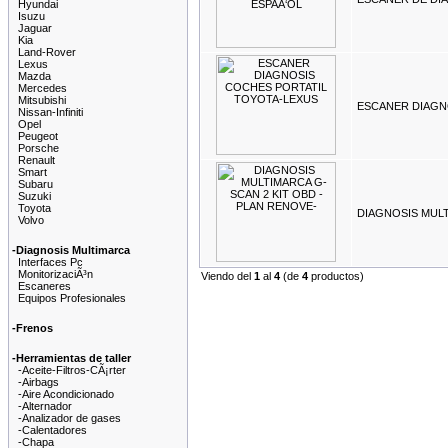
Hyundai
Isuzu
Jaguar
Kia
Land-Rover
Lexus
Mazda
Mercedes
Mitsubishi
ESCANER DIAGN
Nissan-Infiniti
Opel
Peugeot
Porsche
Renault
Smart
Subaru
Suzuki
Toyota
DIAGNOSIS MULT
Volvo
-Diagnosis Multimarca
Interfaces Pc
MonitorizaciÃ³n
Viendo del
1
al
4
(de
4
productos)
Escaneres
Equipos Profesionales
-Frenos
-Herramientas de taller
-Aceite-Filtros-CÃ¡rter
-Airbags
-Aire Acondicionado
-Alternador
-Analizador de gases
-Calentadores
-Chapa