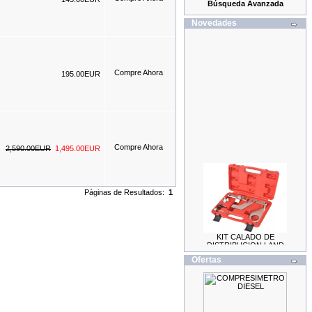
Búsqueda Avanzada
Novedades
195.00EUR
2,590.00EUR
1,495.00EUR
Páginas de Resultados:
1
KIT CALADO DE
DISTRIBUCION LAND
ROVER / JAGUAR 2.0
69.99EUR
Ofertas
59.99EUR
---------