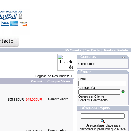
Mi Cuenta
|
Ver Cesta
|
Realizar Pedido
Compras
0 productos
Entrar
Páginas de Resultados:
1
Email
Precio+
Compre Ahora
Contraseña
Quiero ser Cliente
155.99EUR
145.00EUR
Perdí mi Contraseña
Búsqueda Rápida
Use palabras clave para
encontrar el producto que busca.
145.00EUR