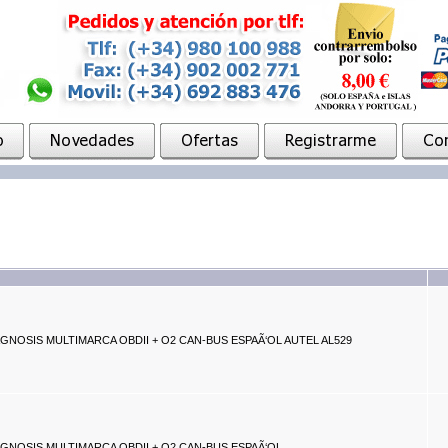
GNOSIS MULTIMARCA OBDII + O2 CAN-BUS ESPAÃ‘OL AUTEL AL529
GNOSIS MULTIMARCA OBDII + O2 CAN-BUS ESPAÃ‘OL