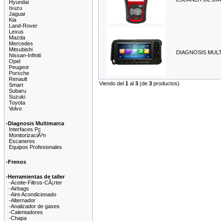
Hyundai
Isuzu
Jaguar
Kia
Land-Rover
Lexus
Mazda
Mercedes
Mitsubishi
DIAGNOSIS MULT
Nissan-Infiniti
Opel
Peugeot
Porsche
Renault
Viendo del
1
al
3
(de
3
productos)
Smart
Subaru
Suzuki
Toyota
Volvo
-Diagnosis Multimarca
Interfaces Pc
MonitorizaciÃ³n
Escaneres
Equipos Profesionales
-Frenos
-Herramientas de taller
-Aceite-Filtros-CÃ¡rter
-Airbags
-Aire Acondicionado
-Alternador
-Analizador de gases
-Calentadores
-Chapa