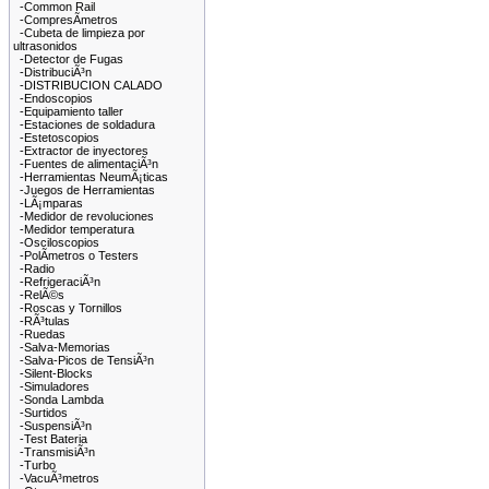
-Common Rail
-CompresÃ­metros
-Cubeta de limpieza por
ultrasonidos
-Detector de Fugas
-DistribuciÃ³n
-DISTRIBUCION CALADO
-Endoscopios
-Equipamiento taller
-Estaciones de soldadura
-Estetoscopios
-Extractor de inyectores
-Fuentes de alimentaciÃ³n
-Herramientas NeumÃ¡ticas
-Juegos de Herramientas
-LÃ¡mparas
-Medidor de revoluciones
-Medidor temperatura
-Osciloscopios
-PolÃ­metros o Testers
-Radio
-RefrigeraciÃ³n
-RelÃ©s
-Roscas y Tornillos
-RÃ³tulas
-Ruedas
-Salva-Memorias
-Salva-Picos de TensiÃ³n
-Silent-Blocks
-Simuladores
-Sonda Lambda
-Surtidos
-SuspensiÃ³n
-Test Bateria
-TransmisiÃ³n
-Turbo
-VacuÃ³metros