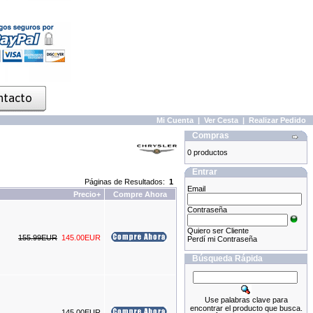
Mi Cuenta
|
Ver Cesta
|
Realizar Pedido
Compras
0 productos
Entrar
Páginas de Resultados:
1
Email
Precio+
Compre Ahora
Contraseña
Quiero ser Cliente
155.99EUR
145.00EUR
Perdí mi Contraseña
Búsqueda Rápida
Use palabras clave para
encontrar el producto que busca.
145.00EUR