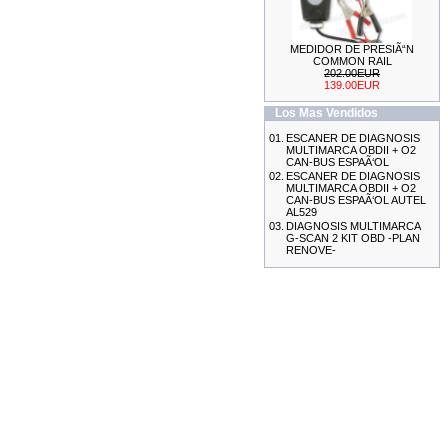
MEDIDOR DE PRESIÃ“N
KIT DE CALADO FORD
COMMON RAIL
MOTORES 2.0L
202.00EUR
ECOBOOST
139.00EUR
69.99EUR
Los Mas Vendidos
---------
01.
ESCANER DE DIAGNOSIS
MULTIMARCA OBDII + O2
CAN-BUS ESPAÃ‘OL
02.
ESCANER DE DIAGNOSIS
MULTIMARCA OBDII + O2
CAN-BUS ESPAÃ‘OL AUTEL
AL529
03.
DIAGNOSIS MULTIMARCA
ESCANER DE DIAGNOSIS
G-SCAN 2 KIT OBD -PLAN
MULTIMARCA OBDII + O2
RENOVE-
CAN-BUS ESPAÃ‘OL AUTEL
AL529
155.99EUR
145.00EUR
---------
MEDIDOR DE ESPESOR
DE CHAPA
29.99EUR