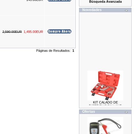
Búsqueda Avanzada
Novedades
2,590.00EUR
1,495.00EUR
Páginas de Resultados:
1
KIT CALADO DE
DISTRIBUCION LAND
ROVER / JAGUAR 2.0
69.99EUR
Ofertas
59.99EUR
---------