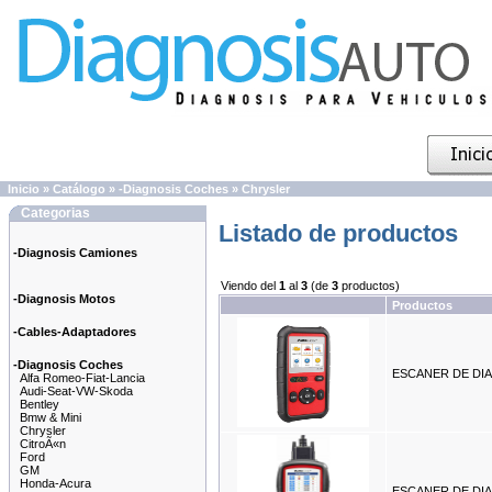
Inicio
»
Catálogo
»
-Diagnosis Coches
»
Chrysler
Categorias
Listado de productos
-Diagnosis Camiones
Viendo del
1
al
3
(de
3
productos)
-Diagnosis Motos
Productos
-Cables-Adaptadores
-Diagnosis Coches
ESCANER DE DIA
Alfa Romeo-Fiat-Lancia
Audi-Seat-VW-Skoda
Bentley
Bmw & Mini
Chrysler
CitroÃ«n
Ford
GM
Honda-Acura
ESCANER DE DIA