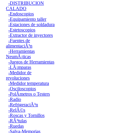
-DISTRIBUCION
CALADO
-Endoscopios
-Equipamiento taller
-Estaciones de soldadura
-Estetoscopios
-Extractor de inyectores
-Fuentes de
alimentaciÃ³n
-Herramientas
NeumÃ¡ticas
-Juegos de Herramientas
-LÃ¡mparas
-Medidor de
revoluciones
-Medidor temperatura
-Osciloscopios
-PolÃ­metros o Testers
-Radio
-RefrigeraciÃ³n
-RelÃ©s
-Roscas y Tornillos
-RÃ³tulas
-Ruedas
-Salva-Memorias