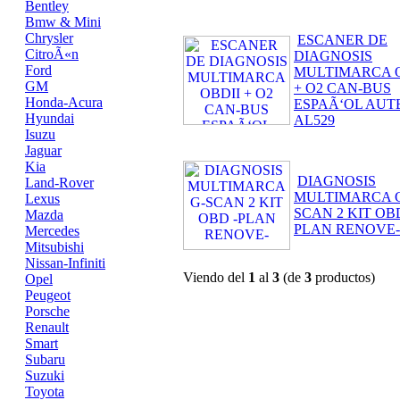
Bentley
Bmw & Mini
Chrysler
ESCANER DE
CitroÃ«n
DIAGNOSIS
Ford
MULTIMARCA O
GM
+ O2 CAN-BUS
Honda-Acura
ESPAÃ‘OL AUT
Hyundai
AL529
Isuzu
Jaguar
Kia
DIAGNOSIS
Land-Rover
MULTIMARCA 
Lexus
SCAN 2 KIT OBD
Mazda
PLAN RENOVE-
Mercedes
Mitsubishi
Nissan-Infiniti
Viendo del
1
al
3
(de
3
productos)
Opel
Peugeot
Porsche
Renault
Smart
Subaru
Suzuki
Toyota