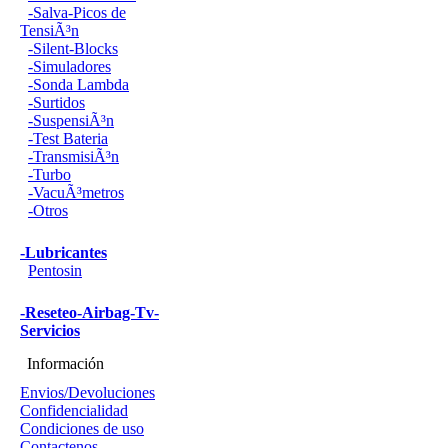
-Salva-Picos de
TensiÃ³n
-Silent-Blocks
-Simuladores
-Sonda Lambda
-Surtidos
-SuspensiÃ³n
-Test Bateria
-TransmisiÃ³n
-Turbo
-VacuÃ³metros
-Otros
-Lubricantes
Pentosin
-Reseteo-Airbag-Tv-
Servicios
Información
Envios/Devoluciones
Confidencialidad
Condiciones de uso
Contactenos