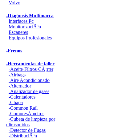
Volvo
-Diagnosis Multimarca
Interfaces Pc
MonitorizaciÃ³n
Escaneres
Equipos Profesionales
-Frenos
-Herramientas de taller
-Aceite-Filtros-CÃ¡rter
-Airbags
-Aire Acondicionado
-Alternador
-Analizador de gases
-Calentadores
-Chapa
-Common Rail
-CompresÃ­metros
-Cubeta de limpieza por
ultrasonidos
-Detector de Fugas
-DistribuciÃ³n