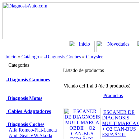
Inicio
»
Catálogo
»
-Diagnosis Coches
»
Chrysler
Categorias
Listado de productos
-Diagnosis Camiones
Viendo del
1
al
3
(de
3
productos)
Productos
-Diagnosis Motos
-Cables-Adaptadores
ESCANER DE
DIAGNOSIS
MULTIMARCA O
-Diagnosis Coches
+ O2 CAN-BUS
Alfa Romeo-Fiat-Lancia
ESPAÃ‘OL
Audi-Seat-VW-Skoda