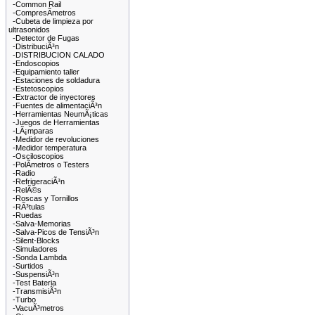
-Common Rail
-CompresÃ­metros
-Cubeta de limpieza por
ultrasonidos
-Detector de Fugas
-DistribuciÃ³n
-DISTRIBUCION CALADO
-Endoscopios
-Equipamiento taller
-Estaciones de soldadura
-Estetoscopios
-Extractor de inyectores
-Fuentes de alimentaciÃ³n
-Herramientas NeumÃ¡ticas
-Juegos de Herramientas
-LÃ¡mparas
-Medidor de revoluciones
-Medidor temperatura
-Osciloscopios
-PolÃ­metros o Testers
-Radio
-RefrigeraciÃ³n
-RelÃ©s
-Roscas y Tornillos
-RÃ³tulas
-Ruedas
-Salva-Memorias
-Salva-Picos de TensiÃ³n
-Silent-Blocks
-Simuladores
-Sonda Lambda
-Surtidos
-SuspensiÃ³n
-Test Bateria
-TransmisiÃ³n
-Turbo
-VacuÃ³metros