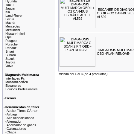
Hyundai
Isuzu
Jaguar
ESCANER DE DIAGNOS
Kia
OBDII + O2 CAN-BUS E
Land-Rover
AL529
Lexus
Mazda
Mercedes
Mitsubishi
Nissan-Infiniti
Opel
Peugeot
Porsche
Renault
DIAGNOSIS MULTIMARC
Smart
OBD -PLAN RENOVE-
Subaru
Suzuki
Toyota
Volvo
Viendo del
1
al
3
(de
3
productos)
-Diagnosis Multimarca
Interfaces Pc
MonitorizaciÃ³n
Escaneres
Equipos Profesionales
-Frenos
-Herramientas de taller
-Aceite-Filtros-CÃ¡rter
-Airbags
-Aire Acondicionado
-Alternador
-Analizador de gases
-Calentadores
-Chapa