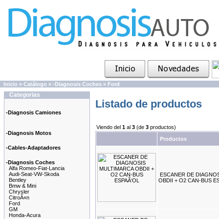
Inicio
»
Catálogo
»
-Diagnosis Coches
»
Ford
Categorias
Listado de productos
-Diagnosis Camiones
Viendo del
1
al
3
(de
3
productos)
-Diagnosis Motos
Productos
-Cables-Adaptadores
-Diagnosis Coches
Alfa Romeo-Fiat-Lancia
Audi-Seat-VW-Skoda
ESCANER DE DIAGNOS
Bentley
OBDII + O2 CAN-BUS E
Bmw & Mini
Chrysler
CitroÃ«n
Ford
GM
Honda-Acura