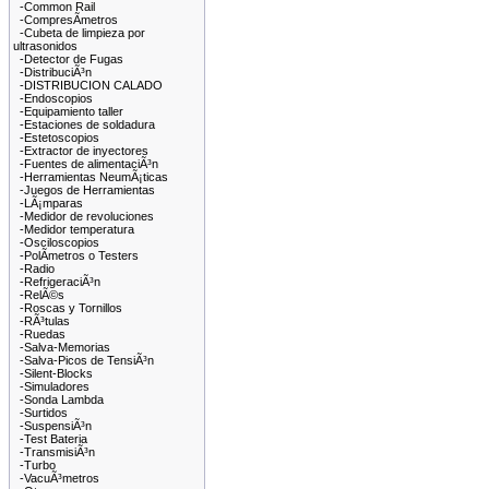
-Common Rail
-CompresÃ­metros
-Cubeta de limpieza por
ultrasonidos
-Detector de Fugas
-DistribuciÃ³n
-DISTRIBUCION CALADO
-Endoscopios
-Equipamiento taller
-Estaciones de soldadura
-Estetoscopios
-Extractor de inyectores
-Fuentes de alimentaciÃ³n
-Herramientas NeumÃ¡ticas
-Juegos de Herramientas
-LÃ¡mparas
-Medidor de revoluciones
-Medidor temperatura
-Osciloscopios
-PolÃ­metros o Testers
-Radio
-RefrigeraciÃ³n
-RelÃ©s
-Roscas y Tornillos
-RÃ³tulas
-Ruedas
-Salva-Memorias
-Salva-Picos de TensiÃ³n
-Silent-Blocks
-Simuladores
-Sonda Lambda
-Surtidos
-SuspensiÃ³n
-Test Bateria
-TransmisiÃ³n
-Turbo
-VacuÃ³metros