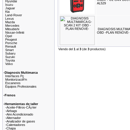
Hyundai
AL529
Isuzu
Jaguar
Kia
Land-Rover
Lexus
Mazda
Mercedes
Mitsubishi
DIAGNOSIS MULTIMA
Nissan-Infiniti
OBD -PLAN RENOVE-
Opel
Peugeot
Porsche
Renault
Viendo del
1
al
3
(de
3
productos)
Smart
Subaru
Suzuki
Toyota
Volvo
-Diagnosis Multimarca
Interfaces Pc
MonitorizaciÃ³n
Escaneres
Equipos Profesionales
-Frenos
-Herramientas de taller
-Aceite-Filtros-CÃ¡rter
-Airbags
-Aire Acondicionado
-Alternador
-Analizador de gases
-Calentadores
-Chapa