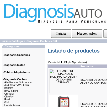
Inicio
»
Catálogo
»
-Diagnosis Coches
»
GM
Categorias
Listado de productos
-Diagnosis Camiones
Viendo del
1
al
3
(de
3
productos)
-Diagnosis Motos
Productos
-Cables-Adaptadores
-Diagnosis Coches
ESCANER DE DIAGN
Alfa Romeo-Fiat-Lancia
OBDII + O2 CAN-BUS
Audi-Seat-VW-Skoda
Bentley
Bmw & Mini
Chrysler
CitroÃ«n
Ford
GM
ESCANER DE DIAGN
Honda-Acura
OBDII + O2 CAN-BUS