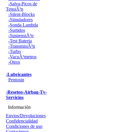
-Salva-Picos de
TensiÃ³n
-Silent-Blocks
-Simuladores
-Sonda Lambda
-Surtidos
-SuspensiÃ³n
-Test Bateria
-TransmisiÃ³n
-Turbo
-VacuÃ³metros
-Otros
-Lubricantes
Pentosin
-Reseteo-Airbag-Tv-
Servicios
Información
Envios/Devoluciones
Confidencialidad
Condiciones de uso
Contactenos