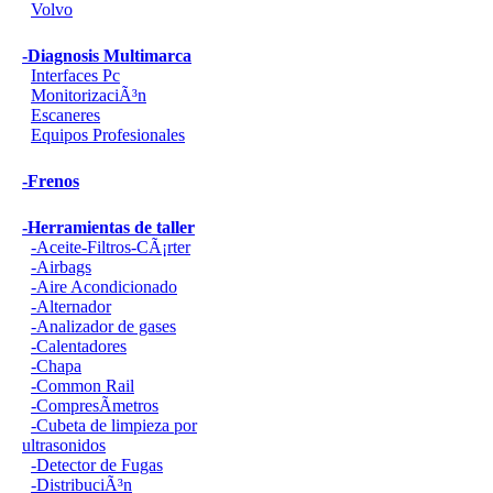
Volvo
-Diagnosis Multimarca
Interfaces Pc
MonitorizaciÃ³n
Escaneres
Equipos Profesionales
-Frenos
-Herramientas de taller
-Aceite-Filtros-CÃ¡rter
-Airbags
-Aire Acondicionado
-Alternador
-Analizador de gases
-Calentadores
-Chapa
-Common Rail
-CompresÃ­metros
-Cubeta de limpieza por
ultrasonidos
-Detector de Fugas
-DistribuciÃ³n