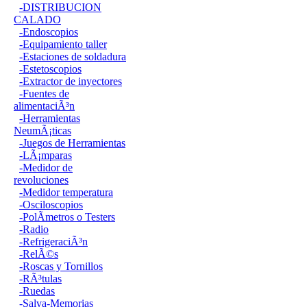
-DISTRIBUCION
CALADO
-Endoscopios
-Equipamiento taller
-Estaciones de soldadura
-Estetoscopios
-Extractor de inyectores
-Fuentes de
alimentaciÃ³n
-Herramientas
NeumÃ¡ticas
-Juegos de Herramientas
-LÃ¡mparas
-Medidor de
revoluciones
-Medidor temperatura
-Osciloscopios
-PolÃ­metros o Testers
-Radio
-RefrigeraciÃ³n
-RelÃ©s
-Roscas y Tornillos
-RÃ³tulas
-Ruedas
-Salva-Memorias