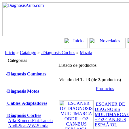
Inicio
»
Catálogo
»
-Diagnosis Coches
»
Mazda
Categorias
Listado de productos
-Diagnosis Camiones
Viendo del
1
al
3
(de
3
productos)
Productos
-Diagnosis Motos
-Cables-Adaptadores
ESCANER DE
DIAGNOSIS
MULTIMARCA O
-Diagnosis Coches
+ O2 CAN-BUS
Alfa Romeo-Fiat-Lancia
ESPAÃ‘OL
Audi-Seat-VW-Skoda