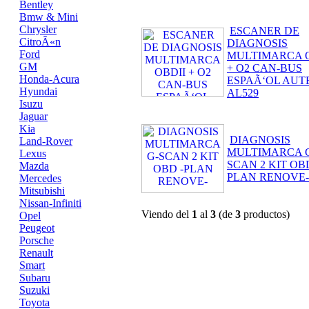
Bentley
Bmw & Mini
Chrysler
ESCANER DE
CitroÃ«n
DIAGNOSIS
Ford
MULTIMARCA O
GM
+ O2 CAN-BUS
Honda-Acura
ESPAÃ‘OL AUT
Hyundai
AL529
Isuzu
Jaguar
Kia
DIAGNOSIS
Land-Rover
MULTIMARCA 
Lexus
SCAN 2 KIT OBD
Mazda
PLAN RENOVE-
Mercedes
Mitsubishi
Nissan-Infiniti
Viendo del
1
al
3
(de
3
productos)
Opel
Peugeot
Porsche
Renault
Smart
Subaru
Suzuki
Toyota