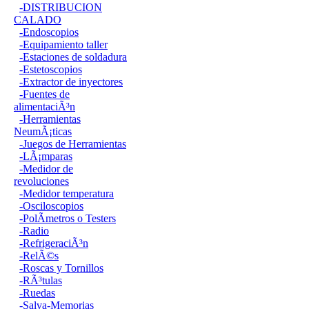
-DISTRIBUCION
CALADO
-Endoscopios
-Equipamiento taller
-Estaciones de soldadura
-Estetoscopios
-Extractor de inyectores
-Fuentes de
alimentaciÃ³n
-Herramientas
NeumÃ¡ticas
-Juegos de Herramientas
-LÃ¡mparas
-Medidor de
revoluciones
-Medidor temperatura
-Osciloscopios
-PolÃ­metros o Testers
-Radio
-RefrigeraciÃ³n
-RelÃ©s
-Roscas y Tornillos
-RÃ³tulas
-Ruedas
-Salva-Memorias