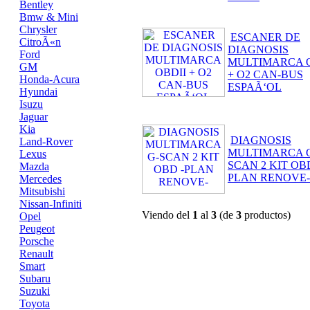
Bentley
Bmw & Mini
Chrysler
ESCANER DE
CitroÃ«n
DIAGNOSIS
Ford
MULTIMARCA O
GM
+ O2 CAN-BUS
Honda-Acura
ESPAÃ‘OL
Hyundai
Isuzu
Jaguar
Kia
DIAGNOSIS
Land-Rover
MULTIMARCA 
Lexus
SCAN 2 KIT OBD
Mazda
PLAN RENOVE-
Mercedes
Mitsubishi
Nissan-Infiniti
Viendo del
1
al
3
(de
3
productos)
Opel
Peugeot
Porsche
Renault
Smart
Subaru
Suzuki
Toyota