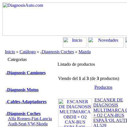
Inicio
»
Catálogo
»
-Diagnosis Coches
»
Mazda
Categorias
Listado de productos
-Diagnosis Camiones
Viendo del
1
al
3
(de
3
productos)
Productos
-Diagnosis Motos
ESCANER DE
-Cables-Adaptadores
DIAGNOSIS
MULTIMARCA O
-Diagnosis Coches
+ O2 CAN-BUS
Alfa Romeo-Fiat-Lancia
ESPAÃ‘OL AUT
Audi-Seat-VW-Skoda
AL529