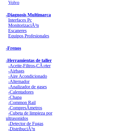
Volvo
-Diagnosis Multimarca
Interfaces Pc
MonitorizaciÃ³n
Escaneres
Equipos Profesionales
-Frenos
-Herramientas de taller
-Aceite-Filtros-CÃ¡rter
-Airbags
-Aire Acondicionado
-Alternador
-Analizador de gases
-Calentadores
-Chapa
-Common Rail
-CompresÃ­metros
-Cubeta de limpieza por
ultrasonidos
-Detector de Fugas
-DistribuciÃ³n