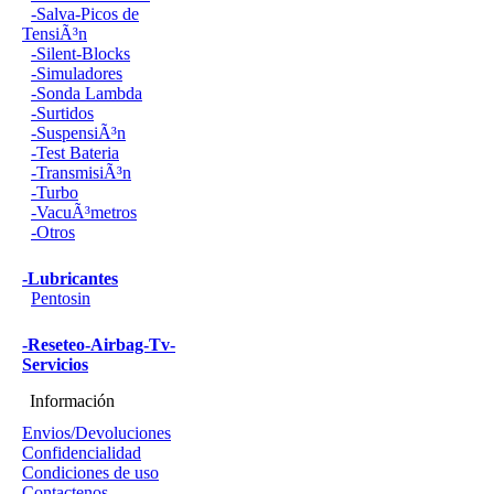
-Salva-Picos de
TensiÃ³n
-Silent-Blocks
-Simuladores
-Sonda Lambda
-Surtidos
-SuspensiÃ³n
-Test Bateria
-TransmisiÃ³n
-Turbo
-VacuÃ³metros
-Otros
-Lubricantes
Pentosin
-Reseteo-Airbag-Tv-
Servicios
Información
Envios/Devoluciones
Confidencialidad
Condiciones de uso
Contactenos