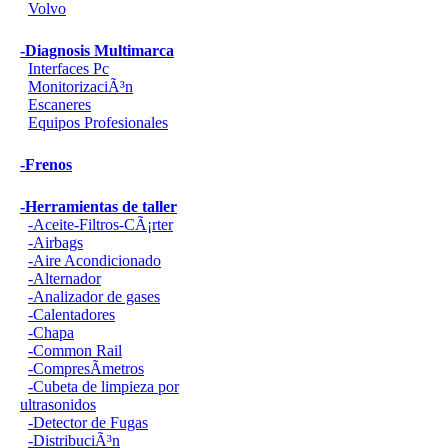
Volvo
-Diagnosis Multimarca
Interfaces Pc
MonitorizaciÃ³n
Escaneres
Equipos Profesionales
-Frenos
-Herramientas de taller
-Aceite-Filtros-CÃ¡rter
-Airbags
-Aire Acondicionado
-Alternador
-Analizador de gases
-Calentadores
-Chapa
-Common Rail
-CompresÃ­metros
-Cubeta de limpieza por
ultrasonidos
-Detector de Fugas
-DistribuciÃ³n