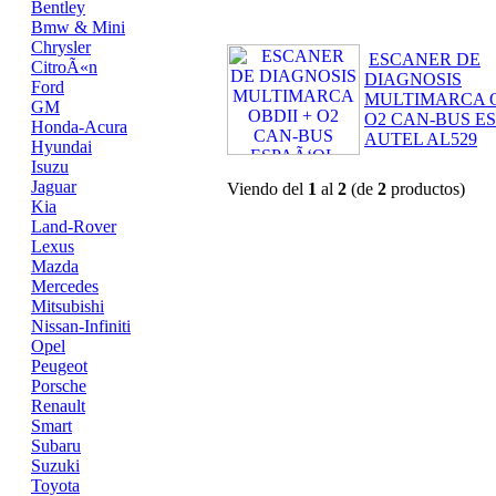
Bentley
Bmw & Mini
Chrysler
ESCANER DE
CitroÃ«n
DIAGNOSIS
Ford
MULTIMARCA O
GM
O2 CAN-BUS E
Honda-Acura
AUTEL AL529
Hyundai
Isuzu
Jaguar
Viendo del
1
al
2
(de
2
productos)
Kia
Land-Rover
Lexus
Mazda
Mercedes
Mitsubishi
Nissan-Infiniti
Opel
Peugeot
Porsche
Renault
Smart
Subaru
Suzuki
Toyota