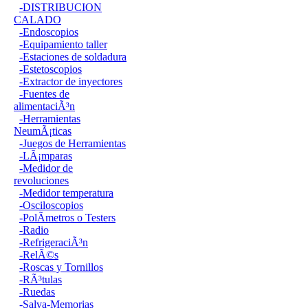
-DISTRIBUCION
CALADO
-Endoscopios
-Equipamiento taller
-Estaciones de soldadura
-Estetoscopios
-Extractor de inyectores
-Fuentes de
alimentaciÃ³n
-Herramientas
NeumÃ¡ticas
-Juegos de Herramientas
-LÃ¡mparas
-Medidor de
revoluciones
-Medidor temperatura
-Osciloscopios
-PolÃ­metros o Testers
-Radio
-RefrigeraciÃ³n
-RelÃ©s
-Roscas y Tornillos
-RÃ³tulas
-Ruedas
-Salva-Memorias