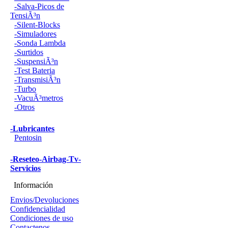
-Salva-Picos de
TensiÃ³n
-Silent-Blocks
-Simuladores
-Sonda Lambda
-Surtidos
-SuspensiÃ³n
-Test Bateria
-TransmisiÃ³n
-Turbo
-VacuÃ³metros
-Otros
-Lubricantes
Pentosin
-Reseteo-Airbag-Tv-
Servicios
Información
Envios/Devoluciones
Confidencialidad
Condiciones de uso
Contactenos