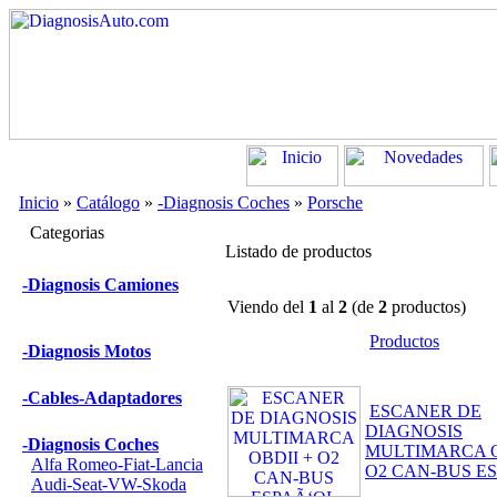
Inicio
»
Catálogo
»
-Diagnosis Coches
»
Porsche
Categorias
Listado de productos
-Diagnosis Camiones
Viendo del
1
al
2
(de
2
productos)
Productos
-Diagnosis Motos
-Cables-Adaptadores
ESCANER DE
DIAGNOSIS
-Diagnosis Coches
MULTIMARCA O
Alfa Romeo-Fiat-Lancia
O2 CAN-BUS E
Audi-Seat-VW-Skoda