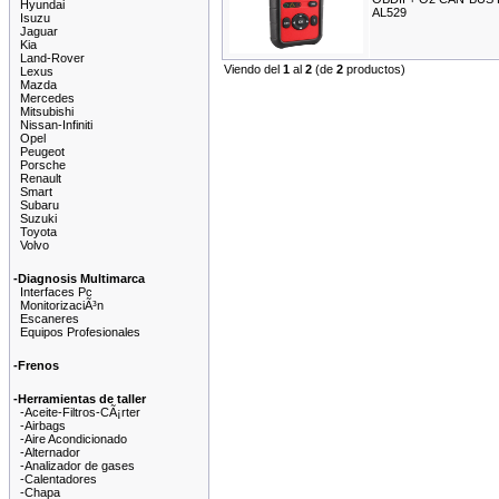
Hyundai
AL529
Isuzu
Jaguar
Kia
Land-Rover
Viendo del
1
al
2
(de
2
productos)
Lexus
Mazda
Mercedes
Mitsubishi
Nissan-Infiniti
Opel
Peugeot
Porsche
Renault
Smart
Subaru
Suzuki
Toyota
Volvo
-Diagnosis Multimarca
Interfaces Pc
MonitorizaciÃ³n
Escaneres
Equipos Profesionales
-Frenos
-Herramientas de taller
-Aceite-Filtros-CÃ¡rter
-Airbags
-Aire Acondicionado
-Alternador
-Analizador de gases
-Calentadores
-Chapa