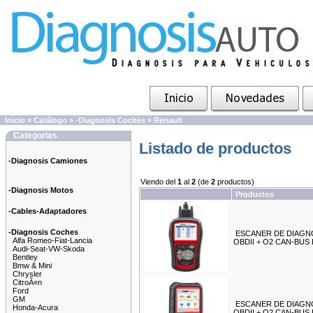
Inicio
»
Catálogo
»
-Diagnosis Coches
»
Renault
Categorias
Listado de productos
-Diagnosis Camiones
Viendo del
1
al
2
(de
2
productos)
-Diagnosis Motos
Productos
-Cables-Adaptadores
-Diagnosis Coches
ESCANER DE DIAGN
Alfa Romeo-Fiat-Lancia
OBDII + O2 CAN-BUS
Audi-Seat-VW-Skoda
Bentley
Bmw & Mini
Chrysler
CitroÃ«n
Ford
GM
ESCANER DE DIAGN
Honda-Acura
OBDII + O2 CAN-BUS