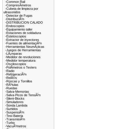
-Common Rail
-CompresÃ­metros
-Cubeta de limpieza por
ultrasonidos
-Detector de Fugas
-DistribuciÃ³n
-DISTRIBUCION CALADO
-Endoscopios
-Equipamiento taller
-Estaciones de soldadura
-Estetoscopios
-Extractor de inyectores
-Fuentes de alimentaciÃ³n
-Herramientas NeumÃ¡ticas
-Juegos de Herramientas
-LÃ¡mparas
-Medidor de revoluciones
-Medidor temperatura
-Osciloscopios
-PolÃ­metros o Testers
-Radio
-RefrigeraciÃ³n
-RelÃ©s
-Roscas y Tornillos
-RÃ³tulas
-Ruedas
-Salva-Memorias
-Salva-Picos de TensiÃ³n
-Silent-Blocks
-Simuladores
-Sonda Lambda
-Surtidos
-SuspensiÃ³n
-Test Bateria
-TransmisiÃ³n
-Turbo
-VacuÃ³metros