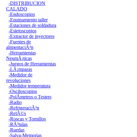
-DISTRIBUCION
CALADO
-Endoscopios
-Equipamiento taller
-Estaciones de soldadura
-Estetoscopios
-Extractor de inyectores
-Fuentes de
alimentaciÃ³n
-Herramientas
NeumÃ¡ticas
-Juegos de Herramientas
-LÃ¡mparas
-Medidor de
revoluciones
-Medidor temperatura
-Osciloscopios
-PolÃ­metros o Testers
-Radio
-RefrigeraciÃ³n
-RelÃ©s
-Roscas y Tornillos
-RÃ³tulas
-Ruedas
-Salva-Memorias