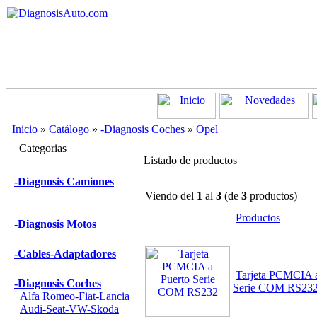
Inicio
»
Catálogo
»
-Diagnosis Coches
»
Opel
Categorias
Listado de productos
-Diagnosis Camiones
Viendo del
1
al
3
(de
3
productos)
Productos
-Diagnosis Motos
-Cables-Adaptadores
Tarjeta PCMCIA a
-Diagnosis Coches
Serie COM RS23
Alfa Romeo-Fiat-Lancia
Audi-Seat-VW-Skoda