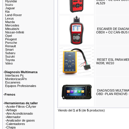
Hyundai
AL529
Isuzu
Jaguar
Kia
Land-Rover
Lexus
Mazda
Mercedes
Mitsubishi
ESCANER DE DIAGN
Nissan-Infiniti
OBDII + O2 CAN-BUS
Opel
Peugeot
Porsche
Renault
Smart
Subaru
Suzuki
RESET ESL PARA ME
Toyota
W208, W210
Volvo
-Diagnosis Multimarca
Interfaces Pc
MonitorizaciÃ³n
Escaneres
Equipos Profesionales
DIAGNOSIS MULTIMA
OBD -PLAN RENOVE-
-Frenos
-Herramientas de taller
-Aceite-Filtros-CÃ¡rter
-Airbags
Viendo del
1
al
5
(de
5
productos)
-Aire Acondicionado
-Alternador
-Analizador de gases
-Calentadores
-Chapa