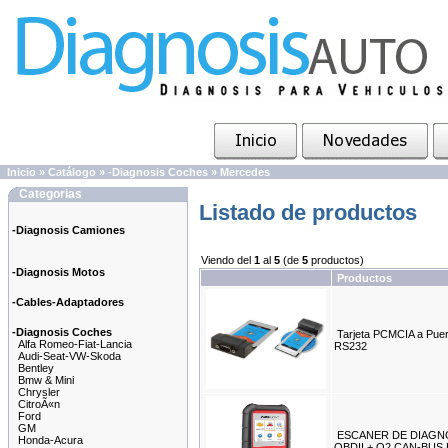
Inicio
»
Catálogo
»
-Diagnosis Coches
»
Mercedes
Categorias
Listado de productos
-Diagnosis Camiones
Viendo del
1
al
5
(de
5
productos)
-Diagnosis Motos
Productos
-Cables-Adaptadores
-Diagnosis Coches
Tarjeta PCMCIA a Pue
Alfa Romeo-Fiat-Lancia
RS232
Audi-Seat-VW-Skoda
Bentley
Bmw & Mini
Chrysler
CitroÃ«n
Ford
GM
ESCANER DE DIAGN
Honda-Acura
OBDII + O2 CAN-BUS