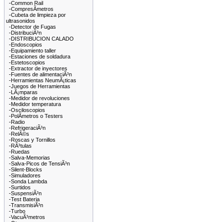
-Common Rail
-CompresÃ­metros
-Cubeta de limpieza por
ultrasonidos
-Detector de Fugas
-DistribuciÃ³n
-DISTRIBUCION CALADO
-Endoscopios
-Equipamiento taller
-Estaciones de soldadura
-Estetoscopios
-Extractor de inyectores
-Fuentes de alimentaciÃ³n
-Herramientas NeumÃ¡ticas
-Juegos de Herramientas
-LÃ¡mparas
-Medidor de revoluciones
-Medidor temperatura
-Osciloscopios
-PolÃ­metros o Testers
-Radio
-RefrigeraciÃ³n
-RelÃ©s
-Roscas y Tornillos
-RÃ³tulas
-Ruedas
-Salva-Memorias
-Salva-Picos de TensiÃ³n
-Silent-Blocks
-Simuladores
-Sonda Lambda
-Surtidos
-SuspensiÃ³n
-Test Bateria
-TransmisiÃ³n
-Turbo
-VacuÃ³metros