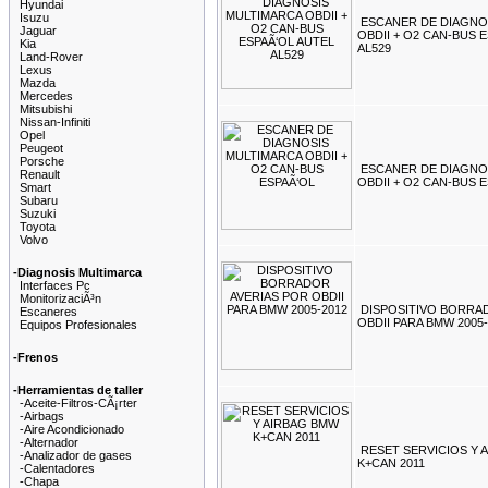
Hyundai
Isuzu
ESCANER DE DIAGNO
Jaguar
OBDII + O2 CAN-BUS 
Kia
AL529
Land-Rover
Lexus
Mazda
Mercedes
Mitsubishi
Nissan-Infiniti
Opel
Peugeot
Porsche
ESCANER DE DIAGNO
Renault
OBDII + O2 CAN-BUS 
Smart
Subaru
Suzuki
Toyota
Volvo
-Diagnosis Multimarca
Interfaces Pc
MonitorizaciÃ³n
DISPOSITIVO BORRA
Escaneres
OBDII PARA BMW 2005-
Equipos Profesionales
-Frenos
-Herramientas de taller
-Aceite-Filtros-CÃ¡rter
-Airbags
-Aire Acondicionado
-Alternador
RESET SERVICIOS Y 
-Analizador de gases
K+CAN 2011
-Calentadores
-Chapa