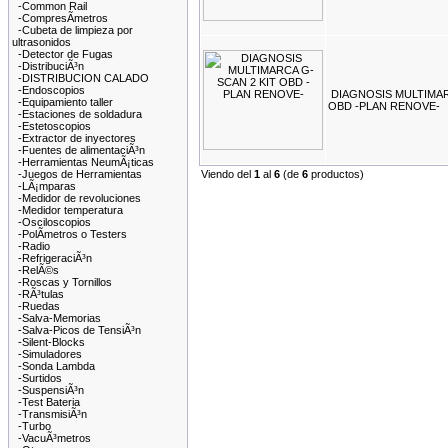
-Common Rail
-CompresÃ­metros
-Cubeta de limpieza por
ultrasonidos
-Detector de Fugas
-DistribuciÃ³n
-DISTRIBUCION CALADO
-Endoscopios
DIAGNOSIS MULTIMAR
-Equipamiento taller
OBD -PLAN RENOVE-
-Estaciones de soldadura
-Estetoscopios
-Extractor de inyectores
-Fuentes de alimentaciÃ³n
-Herramientas NeumÃ¡ticas
-Juegos de Herramientas
Viendo del
1
al
6
(de
6
productos)
-LÃ¡mparas
-Medidor de revoluciones
-Medidor temperatura
-Osciloscopios
-PolÃ­metros o Testers
-Radio
-RefrigeraciÃ³n
-RelÃ©s
-Roscas y Tornillos
-RÃ³tulas
-Ruedas
-Salva-Memorias
-Salva-Picos de TensiÃ³n
-Silent-Blocks
-Simuladores
-Sonda Lambda
-Surtidos
-SuspensiÃ³n
-Test Bateria
-TransmisiÃ³n
-Turbo
-VacuÃ³metros