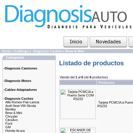
Inicio
»
Catálogo
»
-Diagnosis Coches
»
Bmw & Mini
Categorias
Listado de productos
-Diagnosis Camiones
Viendo del
1
al
6
(de
6
productos)
-Diagnosis Motos
Productos
-Cables-Adaptadores
-Diagnosis Coches
Alfa Romeo-Fiat-Lancia
Tarjeta PCMCIA a Puer
Audi-Seat-VW-Skoda
RS232
Bentley
Bmw & Mini
Chrysler
CitroÃ«n
Ford
GM
Honda-Acura