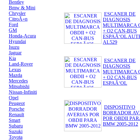
Bentley
Bmw & Mini
Chrysler
ESCANER DE
CitroÃ«n
DIAGNOSIS
Ford
MULTIMARCA O
GM
+ O2 CAN-BUS
Honda-Acura
ESPAÃ‘OL AUT
Hyundai
AL529
Isuzu
Jaguar
Kia
ESCANER DE
Land-Rover
DIAGNOSIS
Lexus
MULTIMARCA O
Mazda
+ O2 CAN-BUS
Mercedes
ESPAÃ‘OL
Mitsubishi
Nissan-Infiniti
Opel
Peugeot
DISPOSITIVO
Porsche
BORRADOR AV
Renault
POR OBDII PAR
Smart
BMW 2005-2012
Subaru
Suzuki
Toyota