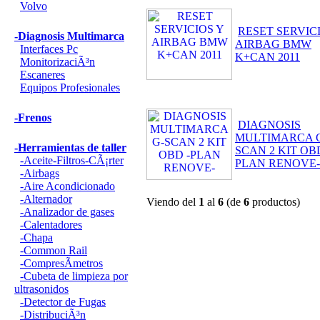
Volvo
RESET SERVIC
-Diagnosis Multimarca
AIRBAG BMW
Interfaces Pc
K+CAN 2011
MonitorizaciÃ³n
Escaneres
Equipos Profesionales
-Frenos
DIAGNOSIS
MULTIMARCA 
-Herramientas de taller
SCAN 2 KIT OBD
-Aceite-Filtros-CÃ¡rter
PLAN RENOVE-
-Airbags
-Aire Acondicionado
-Alternador
Viendo del
1
al
6
(de
6
productos)
-Analizador de gases
-Calentadores
-Chapa
-Common Rail
-CompresÃ­metros
-Cubeta de limpieza por
ultrasonidos
-Detector de Fugas
-DistribuciÃ³n