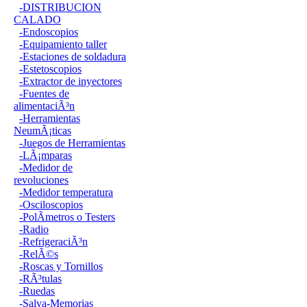
-DISTRIBUCION
CALADO
-Endoscopios
-Equipamiento taller
-Estaciones de soldadura
-Estetoscopios
-Extractor de inyectores
-Fuentes de
alimentaciÃ³n
-Herramientas
NeumÃ¡ticas
-Juegos de Herramientas
-LÃ¡mparas
-Medidor de
revoluciones
-Medidor temperatura
-Osciloscopios
-PolÃ­metros o Testers
-Radio
-RefrigeraciÃ³n
-RelÃ©s
-Roscas y Tornillos
-RÃ³tulas
-Ruedas
-Salva-Memorias