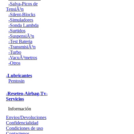
-Salva-Picos de
TensiÃ³n
-Silent-Blocks
-Simuladores
-Sonda Lambda
-Surtidos
-SuspensiÃ³n
-Test Bateria
-TransmisiÃ³n
-Turbo
-VacuÃ³metros
-Otros
-Lubricantes
Pentosin
-Reseteo-Airbag-Tv-
Servicios
Información
Envios/Devoluciones
Confidencialidad
Condiciones de uso
Contactenos