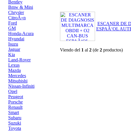
Bentley
Bmw & Mini
Chrysler
CitroÃ«n
Ford
ESCANER DE D
GM
ESPAÃ‘OL AUTE
Honda-Acura
Hyundai
Isuzu
Jaguar
Viendo del
1
al
2
(de
2
productos)
Kia
Land-Rover
Lexus
Mazda
Mercedes
Mitsubishi
Nissan-Infiniti
Opel
Peugeot
Porsche
Renault
Smart
Subaru
Suzuki
Toyota