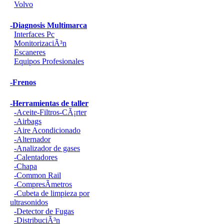
Volvo
-Diagnosis Multimarca
Interfaces Pc
MonitorizaciÃ³n
Escaneres
Equipos Profesionales
-Frenos
-Herramientas de taller
-Aceite-Filtros-CÃ¡rter
-Airbags
-Aire Acondicionado
-Alternador
-Analizador de gases
-Calentadores
-Chapa
-Common Rail
-CompresÃ­metros
-Cubeta de limpieza por
ultrasonidos
-Detector de Fugas
-DistribuciÃ³n