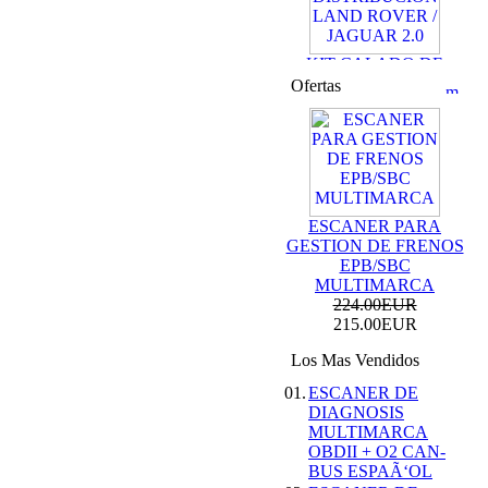
KIT CALADO DE
DISTRIBUCION
Ofertas
LAND ROVER /
JAGUAR 2.0
69.99EUR
59.99EUR
---------
ESCANER PARA
GESTION DE FRENOS
EPB/SBC
MULTIMARCA
KIT DE CALADO
224.00EUR
FORD MOTORES
215.00EUR
2.0L ECOBOOST
69.99EUR
Los Mas Vendidos
01.
ESCANER DE
---------
DIAGNOSIS
MULTIMARCA
OBDII + O2 CAN-
BUS ESPAÃ‘OL