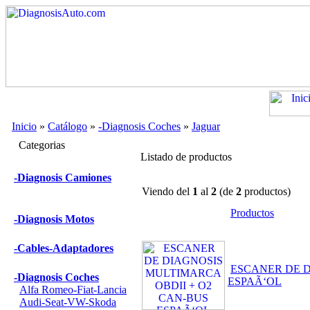
Inicio
»
Catálogo
»
-Diagnosis Coches
»
Jaguar
Categorias
Listado de productos
-Diagnosis Camiones
Viendo del
1
al
2
(de
2
productos)
Productos
-Diagnosis Motos
-Cables-Adaptadores
ESCANER DE D
-Diagnosis Coches
ESPAÃ‘OL
Alfa Romeo-Fiat-Lancia
Audi-Seat-VW-Skoda