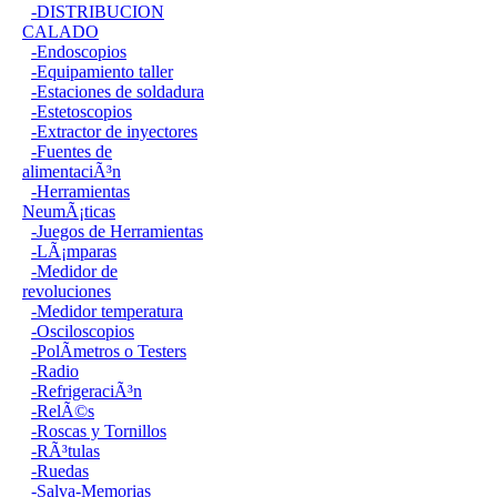
-DISTRIBUCION
CALADO
-Endoscopios
-Equipamiento taller
-Estaciones de soldadura
-Estetoscopios
-Extractor de inyectores
-Fuentes de
alimentaciÃ³n
-Herramientas
NeumÃ¡ticas
-Juegos de Herramientas
-LÃ¡mparas
-Medidor de
revoluciones
-Medidor temperatura
-Osciloscopios
-PolÃ­metros o Testers
-Radio
-RefrigeraciÃ³n
-RelÃ©s
-Roscas y Tornillos
-RÃ³tulas
-Ruedas
-Salva-Memorias