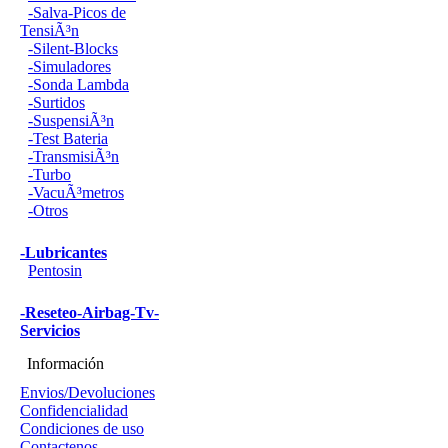
-Salva-Picos de
TensiÃ³n
-Silent-Blocks
-Simuladores
-Sonda Lambda
-Surtidos
-SuspensiÃ³n
-Test Bateria
-TransmisiÃ³n
-Turbo
-VacuÃ³metros
-Otros
-Lubricantes
Pentosin
-Reseteo-Airbag-Tv-
Servicios
Información
Envios/Devoluciones
Confidencialidad
Condiciones de uso
Contactenos