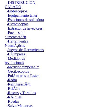
-DISTRIBUCION
CALADO
-Endoscopios
-Equipamiento taller
-Estaciones de soldadura
-Estetoscopios
-Extractor de inyectores
-Fuentes de
alimentaciÃ³n
-Herramientas
NeumÃ¡ticas
-Juegos de Herramientas
-LÃ¡mparas
-Medidor de
revoluciones
-Medidor temperatura
-Osciloscopios
-PolÃ­metros o Testers
-Radio
-RefrigeraciÃ³n
-RelÃ©s
-Roscas y Tornillos
-RÃ³tulas
-Ruedas
-Salva-Memorias