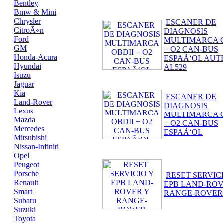
Bentley
Bmw & Mini
Chrysler
ESCANER DE
CitroÃ«n
DIAGNOSIS
Ford
MULTIMARCA O
GM
+ O2 CAN-BUS
Honda-Acura
ESPAÃ‘OL AUT
Hyundai
AL529
Isuzu
Jaguar
Kia
ESCANER DE
Land-Rover
DIAGNOSIS
Lexus
MULTIMARCA O
Mazda
+ O2 CAN-BUS
Mercedes
ESPAÃ‘OL
Mitsubishi
Nissan-Infiniti
Opel
Peugeot
Porsche
RESET SERVIC
Renault
EPB LAND-ROV
Smart
RANGE-ROVER
Subaru
Suzuki
Toyota