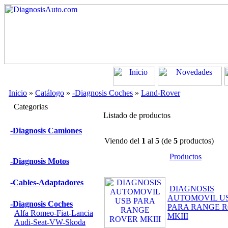
Inicio
»
Catálogo
»
-Diagnosis Coches
»
Land-Rover
Categorias
Listado de productos
-Diagnosis Camiones
Viendo del
1
al
5
(de
5
productos)
Productos
-Diagnosis Motos
-Cables-Adaptadores
DIAGNOSIS
AUTOMOVIL U
-Diagnosis Coches
PARA RANGE 
Alfa Romeo-Fiat-Lancia
MKIII
Audi-Seat-VW-Skoda