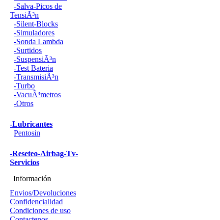
-Salva-Picos de
TensiÃ³n
-Silent-Blocks
-Simuladores
-Sonda Lambda
-Surtidos
-SuspensiÃ³n
-Test Bateria
-TransmisiÃ³n
-Turbo
-VacuÃ³metros
-Otros
-Lubricantes
Pentosin
-Reseteo-Airbag-Tv-
Servicios
Información
Envios/Devoluciones
Confidencialidad
Condiciones de uso
Contactenos