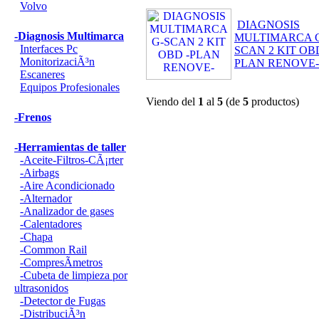
Volvo
DIAGNOSIS
-Diagnosis Multimarca
MULTIMARCA 
Interfaces Pc
SCAN 2 KIT OBD
MonitorizaciÃ³n
PLAN RENOVE-
Escaneres
Equipos Profesionales
Viendo del
1
al
5
(de
5
productos)
-Frenos
-Herramientas de taller
-Aceite-Filtros-CÃ¡rter
-Airbags
-Aire Acondicionado
-Alternador
-Analizador de gases
-Calentadores
-Chapa
-Common Rail
-CompresÃ­metros
-Cubeta de limpieza por
ultrasonidos
-Detector de Fugas
-DistribuciÃ³n