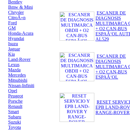
Bentley
Bmw & Mini
Chrysler
ESCANER DE
CitroÃ«n
DIAGNOSIS
Ford
MULTIMARCA O
GM
+ O2 CAN-BUS
Honda-Acura
ESPAÃ‘OL AUT
Hyundai
AL529
Isuzu
Jaguar
Kia
ESCANER DE
Land-Rover
DIAGNOSIS
Lexus
MULTIMARCA O
Mazda
+ O2 CAN-BUS
Mercedes
ESPAÃ‘OL
Mitsubishi
Nissan-Infiniti
Opel
Peugeot
Porsche
RESET SERVIC
Renault
EPB LAND-ROV
Smart
RANGE-ROVER
Subaru
Suzuki
Toyota