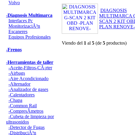
Volvo
DIAGNOSIS
-Diagnosis Multimarca
MULTIMARCA 
Interfaces Pc
SCAN 2 KIT OBD
MonitorizaciÃ³n
PLAN RENOVE-
Escaneres
Equipos Profesionales
Viendo del
1
al
5
(de
5
productos)
-Frenos
-Herramientas de taller
-Aceite-Filtros-CÃ¡rter
-Airbags
-Aire Acondicionado
-Alternador
-Analizador de gases
-Calentadores
-Chapa
-Common Rail
-CompresÃ­metros
-Cubeta de limpieza por
ultrasonidos
-Detector de Fugas
-DistribuciÃ³n