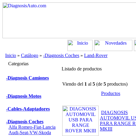
Inicio
»
Catálogo
»
-Diagnosis Coches
»
Land-Rover
Categorias
Listado de productos
-Diagnosis Camiones
Viendo del
1
al
5
(de
5
productos)
Productos
-Diagnosis Motos
-Cables-Adaptadores
DIAGNOSIS
AUTOMOVIL U
-Diagnosis Coches
PARA RANGE 
Alfa Romeo-Fiat-Lancia
MKIII
Audi-Seat-VW-Skoda