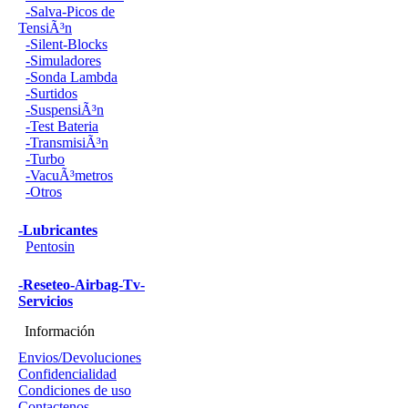
-Salva-Picos de
TensiÃ³n
-Silent-Blocks
-Simuladores
-Sonda Lambda
-Surtidos
-SuspensiÃ³n
-Test Bateria
-TransmisiÃ³n
-Turbo
-VacuÃ³metros
-Otros
-Lubricantes
Pentosin
-Reseteo-Airbag-Tv-
Servicios
Información
Envios/Devoluciones
Confidencialidad
Condiciones de uso
Contactenos