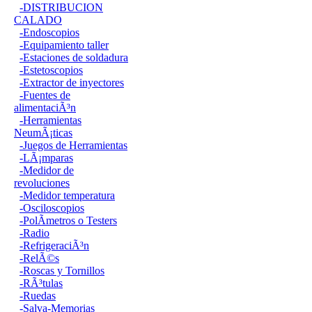
-DISTRIBUCION
CALADO
-Endoscopios
-Equipamiento taller
-Estaciones de soldadura
-Estetoscopios
-Extractor de inyectores
-Fuentes de
alimentaciÃ³n
-Herramientas
NeumÃ¡ticas
-Juegos de Herramientas
-LÃ¡mparas
-Medidor de
revoluciones
-Medidor temperatura
-Osciloscopios
-PolÃ­metros o Testers
-Radio
-RefrigeraciÃ³n
-RelÃ©s
-Roscas y Tornillos
-RÃ³tulas
-Ruedas
-Salva-Memorias