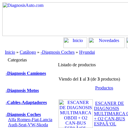
Inicio
»
Catálogo
»
-Diagnosis Coches
»
Hyundai
Categorias
Listado de productos
-Diagnosis Camiones
Viendo del
1
al
3
(de
3
productos)
Productos
-Diagnosis Motos
-Cables-Adaptadores
ESCANER DE
DIAGNOSIS
MULTIMARCA O
-Diagnosis Coches
+ O2 CAN-BUS
Alfa Romeo-Fiat-Lancia
ESPAÃ‘OL
Audi-Seat-VW-Skoda