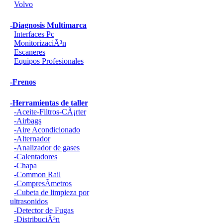
Volvo
-Diagnosis Multimarca
Interfaces Pc
MonitorizaciÃ³n
Escaneres
Equipos Profesionales
-Frenos
-Herramientas de taller
-Aceite-Filtros-CÃ¡rter
-Airbags
-Aire Acondicionado
-Alternador
-Analizador de gases
-Calentadores
-Chapa
-Common Rail
-CompresÃ­metros
-Cubeta de limpieza por
ultrasonidos
-Detector de Fugas
-DistribuciÃ³n