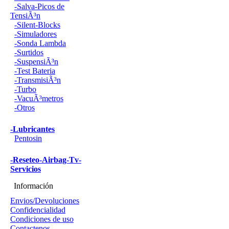
-Salva-Picos de
TensiÃ³n
-Silent-Blocks
-Simuladores
-Sonda Lambda
-Surtidos
-SuspensiÃ³n
-Test Bateria
-TransmisiÃ³n
-Turbo
-VacuÃ³metros
-Otros
-Lubricantes
Pentosin
-Reseteo-Airbag-Tv-
Servicios
Información
Envios/Devoluciones
Confidencialidad
Condiciones de uso
Contactenos