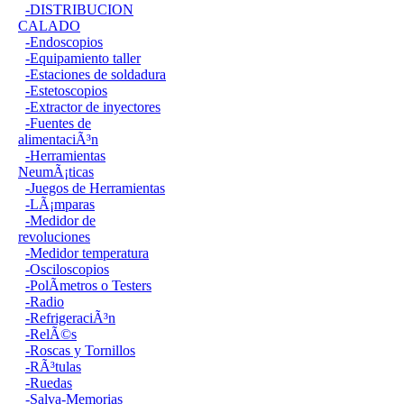
-DISTRIBUCION
CALADO
-Endoscopios
-Equipamiento taller
-Estaciones de soldadura
-Estetoscopios
-Extractor de inyectores
-Fuentes de
alimentaciÃ³n
-Herramientas
NeumÃ¡ticas
-Juegos de Herramientas
-LÃ¡mparas
-Medidor de
revoluciones
-Medidor temperatura
-Osciloscopios
-PolÃ­metros o Testers
-Radio
-RefrigeraciÃ³n
-RelÃ©s
-Roscas y Tornillos
-RÃ³tulas
-Ruedas
-Salva-Memorias