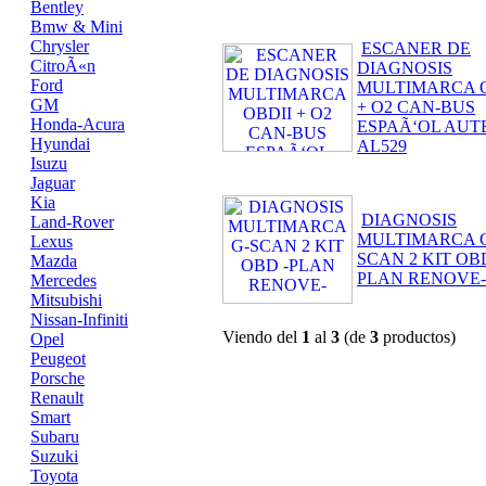
Bentley
Bmw & Mini
Chrysler
ESCANER DE
CitroÃ«n
DIAGNOSIS
Ford
MULTIMARCA O
GM
+ O2 CAN-BUS
Honda-Acura
ESPAÃ‘OL AUT
Hyundai
AL529
Isuzu
Jaguar
Kia
DIAGNOSIS
Land-Rover
MULTIMARCA 
Lexus
SCAN 2 KIT OBD
Mazda
PLAN RENOVE-
Mercedes
Mitsubishi
Nissan-Infiniti
Viendo del
1
al
3
(de
3
productos)
Opel
Peugeot
Porsche
Renault
Smart
Subaru
Suzuki
Toyota