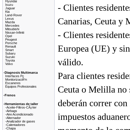
Hyundai
- Clientes resident
Isuzu
Jaguar
Kia
Land-Rover
Canarias, Ceuta y M
Lexus
Mazda
Mercedes
Mitsubishi
- Clientes resident
Nissan-Infiniti
Opel
Peugeot
Porsche
Europea (UE) y si
Renault
Smart
Subaru
Suzuki
válido.
Toyota
Volvo
-Diagnosis Multimarca
Para clientes reside
Interfaces Pc
MonitorizaciÃ³n
Escaneres
Ceuta o Melilla no 
Equipos Profesionales
-Frenos
deberán correr con 
-Herramientas de taller
-Aceite-Filtros-CÃ¡rter
-Airbags
impuestos aduaneros
-Aire Acondicionado
-Alternador
-Analizador de gases
-Calentadores
-Chapa