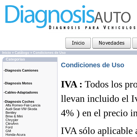
Inicio
»
Catálogo
»
Condiciones de Uso
Categorias
Condiciones de Uso
-Diagnosis Camiones
IVA :
Todos los pro
-Diagnosis Motos
-Cables-Adaptadores
llevan incluido el I
-Diagnosis Coches
Alfa Romeo-Fiat-Lancia
Audi-Seat-VW-Skoda
4% ) en el precio i
Bentley
Bmw & Mini
Chrysler
CitroÃ«n
Ford
IVA sólo aplicable 
GM
Honda-Acura