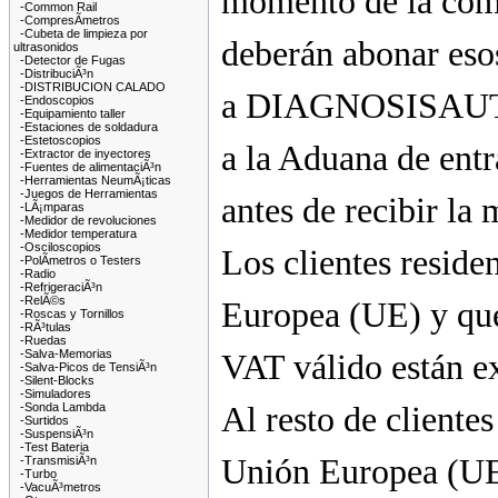
momento de la com
-Common Rail
-CompresÃ­metros
-Cubeta de limpieza por
deberán abonar eso
ultrasonidos
-Detector de Fugas
-DistribuciÃ³n
-DISTRIBUCION CALADO
a DIAGNOSISAUTO 
-Endoscopios
-Equipamiento taller
-Estaciones de soldadura
-Estetoscopios
a la Aduana de entr
-Extractor de inyectores
-Fuentes de alimentaciÃ³n
-Herramientas NeumÃ¡ticas
-Juegos de Herramientas
antes de recibir la
-LÃ¡mparas
-Medidor de revoluciones
-Medidor temperatura
-Osciloscopios
Los clientes reside
-PolÃ­metros o Testers
-Radio
-RefrigeraciÃ³n
-RelÃ©s
Europea (UE) y qu
-Roscas y Tornillos
-RÃ³tulas
-Ruedas
-Salva-Memorias
VAT válido están e
-Salva-Picos de TensiÃ³n
-Silent-Blocks
-Simuladores
-Sonda Lambda
Al resto de clientes
-Surtidos
-SuspensiÃ³n
-Test Bateria
Unión Europea (UE)
-TransmisiÃ³n
-Turbo
-VacuÃ³metros