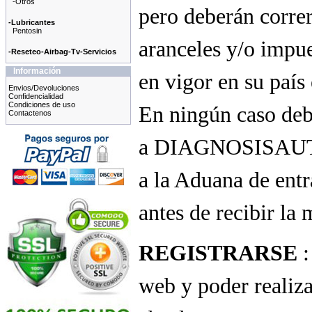
-Otros
pero deberán correr
-Lubricantes
Pentosin
aranceles y/o impu
-Reseteo-Airbag-Tv-Servicios
Información
en vigor en su paí
Envios/Devoluciones
Confidencialidad
Condiciones de uso
En ningún caso deb
Contactenos
a DIAGNOSISAUTO 
a la Aduana de entr
antes de recibir la
REGISTRARSE
:
web y poder realiz